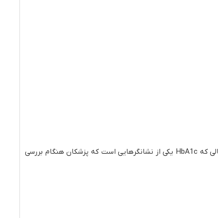
دارچین ادویه‌ای که در بسیاری از غذاها و شیرینی جات استفاده می شود. دارچین سطح گلوگلز ناشتا و هموگلوبین را کاهش میدهد. در حالی که HbA1c یکی از نشانگرهایی است که پزشکان هنگام بررسی