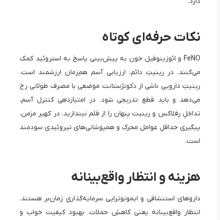
دارد.
نکات حرفه‌ای کوتاه
FeNO و ائوزینوفیل خون به پیش‌بینی پاسخ به استروئید کمک
می‌کنند. در رینیتِ دائم، ارزیابی آسم هم‌زمان ارزشمند است.
رینیتِ دارویی ناشی از دکونژستانت موضعی با مصرف طولانی رخ
می‌دهد و باید قطع تدریجی شود. در امتیازدهی کنترل آسم،
تداخلِ رفلاکس و رینیت پنهان را از قلم نیندازید. در کهیر مزمن،
پیگیری حداقلِ عوامل محرک و همپوشانی‌های تیروئیدی سودمند
است.
هزینه و انتظار واقع‌بینانه
داروهای استنشاقی و ایمونوتراپی سرمایه‌گذاریِ زمان‌بر هستند.
انتظار واقع‌بینانه یعنی کاهشِ حملات، بهبود کیفیت خواب و