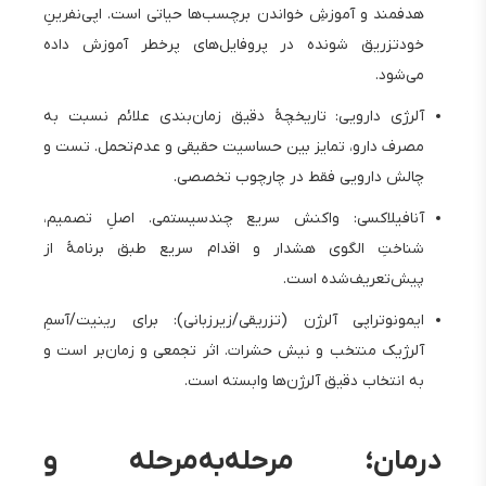
هدفمند و آموزشِ خواندن برچسب‌ها حیاتی است. اپی‌نفرینِ
خودتزریق‌ شونده در پروفایل‌های پرخطر آموزش داده
می‌شود.
آلرژی دارویی: تاریخچهٔ دقیق زمان‌بندی علائم نسبت به
مصرف دارو، تمایز بین حساسیت حقیقی و عدم‌تحمل. تست و
چالش دارویی فقط در چارچوب تخصصی.
آنافیلاکسی: واکنش سریع چندسیستمی. اصلِ تصمیم،
شناختِ الگوی هشدار و اقدام سریع طبق برنامهٔ از
پیش‌تعریف‌شده است.
ایمونوتراپی آلرژن (تزریقی/زیرزبانی): برای رینیت/آسمِ
آلرژیک منتخب و نیش حشرات. اثر تجمعی و زمان‌بر است و
به انتخاب دقیق آلرژن‌ها وابسته است.
درمان؛ مرحله‌به‌مرحله و