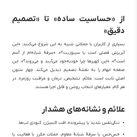
از «حساسیت ساده» تا «تصمیم
دقیق»
بسیاری از کاربران با جملاتی شبیه به این شروع می‌کنند: «این
آبریزش فصلی است یا سینوزیت؟»، «سرفهٔ شبانه‌ام از آسم
است؟»، «این کهیرها چرا خودبه‌خود می‌آیند و می‌روند؟». این
صفحه ابهام را به نقشهٔ تصمیم تبدیل می‌کند. چهار ستون
اصلی ثابت است: علائم، تشخیص، درمان و مراقبت روزمره. در
هر گام، معیارهای انتخاب روشن و قابل اجرا هستند.
علائم و نشانه‌های هشدار
تنگی‌نفس شدید یا پیشرونده، افت اکسیژن، کبودی لب‌ها.
خس‌خس یا سرفهٔ شبانهٔ مقاوم، حملات مکرر با فعالیت یا