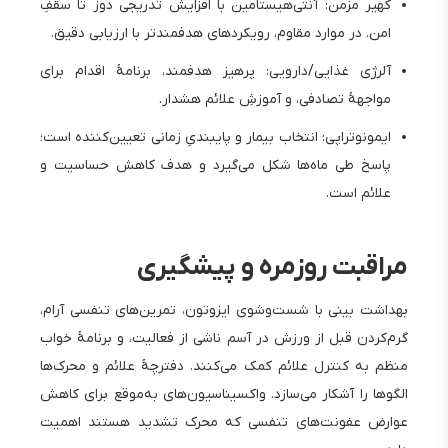
کهیر مزمن: آنتی‌هیستامین با افزایش تدریجی دوز تا سقفِ
امن. در موارد مقاوم، رویکردهای هدفمندتر با ارزیابی دقیق.
آلرژی غذایی/دارویی: پرهیز هدفمند، برنامهٔ اقدام برای
مواجههٔ تصادفی، و آموزشِ علائم هشدار.
ایمونوتراپی: انتخاب بیمار و پایبندیِ زمانی تعیین‌کننده است؛
پاسخ طی ماه‌ها شکل می‌گیرد و هدف کاهش حساسیت و
علائم است.
مراقبت روزمره و پیشگیری
بهداشت بینی با شست‌وشوی ایزوتون، تمرین‌های تنفسی آرام،
گرم‌کردن قبل از ورزش در آسم ناشی از فعالیت، و برنامهٔ خواب
منظم به کنترل علائم کمک می‌کنند. دفترچهٔ علائم و محرک‌ها
الگوها را آشکار می‌سازد. واکسیناسیون‌های به‌موقع برای کاهش
عوارض عفونت‌های تنفسی که محرک تشدید هستند اهمیت