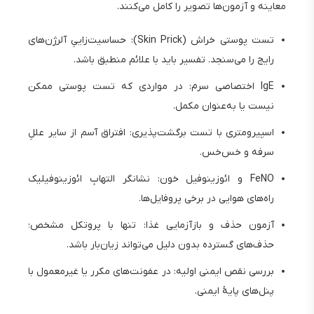
معاینه و آزمون‌ها تصویر را کامل می‌کنند.
تست پوستی خراش (Skin Prick): حساسیت‌زاییِ آلرژن‌های
رایج را می‌سنجد. تفسیر باید با علائم منطبق باشد.
IgE اختصاصی سرم: در مواردی که تست پوستی ممکن
نیست یا به‌عنوان مکمل.
اسپیرومتری با تست برگشت‌پذیری: افتراق آسم از سایر عللِ
سرفه و خس‌خس.
FeNO و ائوزینوفیل خون: نشانگر التهابِ ائوزینوفیلیک
راه‌های هوایی در برخی پروفایل‌ها.
آزمون حذف و بازآزمایی غذا: تنها با پروتکل مشخص؛
حذف‌های گسترده بدون دلیل می‌تواند زیان‌بار باشد.
بررسی نقص ایمنی اولیه: در عفونت‌های مکرر یا غیرمعمول با
پنل‌های پایهٔ ایمنی.