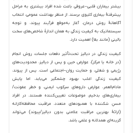
بیشتر بیماران قلبی–عروقی باعث شده افراد بیشتری به مراحل
پیشرفتهٔ بیماری کلیوی برسند. از منظر بهداشت عمومی، انتخاب
آگاهانهٔ روش درمان، آغاز به‌موقع فرآیند پیوند، و توجه
سیستماتیک به کیفیت زندگی به همان اندازهٔ شاخص‌های سخت
بالینی (مانند بقا) اهمیت دارد.
کیفیت زندگی در دیالیز تحت‌تأثیر دفعات جلسات، روش انجام
(در خانه یا مرکز)، عوارض حین و پس از دیالیز، محدودیت‌های
رژیمی و شغلی، و حمایت روان–اجتماعی است. پس از پیوند،
کیفیت زندگی اغلب بهبود چشمگیر می‌یابد، اما پایش
مادام‌العمر، عوارض داروهای سرکوب ایمنی، و خطر عفونت/
بیماری‌های بدخیم، موضوعات تعیین‌کننده هستند. در افراد
مسنِ شکننده با همبودهای متعدد، مراقبت محافظه‌کارانه
(ارائهٔ بهترین مراقبت علامتی بدون دیالیز/پیوند) می‌تواند
گزینه‌ای همدلانه و علمی باشد.