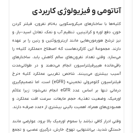
آناتومی و فیزیولوژی کاربردی
کلیه‌ها با ساختارهای میکروسکوپی به‌نام نفرون، فیلتر کردن
خون، دفع اوره و کراتینین، تنظیم آب و نمک، تعادل اسید–باز، و
نیز ترشح هورمون‌هایی مانند اریتروپوئتین و رنین را بر عهده
دارند. مجموعهٔ این کارکردهاست که اصطلاح «عملکرد کلیه» را
می‌سازد. وقتی تعداد نفرون‌های سالم کاهش یابد، ساختارهای
باقی‌مانده هیپرفیلتراسیون انجام می‌دهند و در طولانی‌مدت
آسیب بیشتری می‌بینند. شاخص تقریبی عملکرد کلیه «نرخ
فیلتراسیون گلومرولی تخمینی» (eGFR) است، اما تصمیم‌گیری
درمانی تنها بر اساس عدد eGFR انجام نمی‌شود؛ زیرا علائم
اورمیک، وضعیت تغذیه، حجم مایعات، سرعت افت عملکرد، و
همبودی‌های همراه، اهمیت بالینی بیشتری از «عدد صرف» دارند.
وقتی ادرار کافی نباشد یا سموم اورمیک بالا برود، عوارضی مانند
خستگی شدید، بی‌اشتهایی، تهوع، خارش، درگیری عصبی، و تجمع