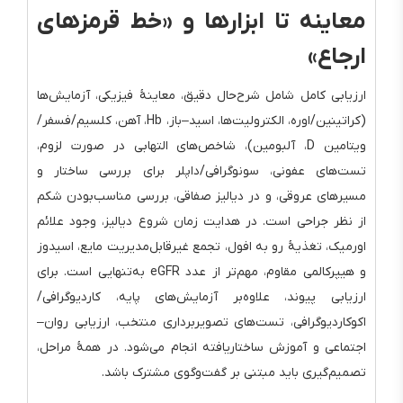
معاینه تا ابزارها و «خط قرمزهای
ارجاع»
ارزیابی کامل شامل شرح‌حال دقیق، معاینهٔ فیزیکی، آزمایش‌ها
(کراتینین/اوره، الکترولیت‌ها، اسید–باز، Hb، آهن، کلسیم/فسفر/
ویتامین D، آلبومین)، شاخص‌های التهابی در صورت لزوم،
تست‌های عفونی، سونوگرافی/داپلر برای بررسی ساختار و
مسیرهای عروقی، و در دیالیز صفاقی، بررسی مناسب‌بودن شکم
از نظر جراحی است. در هدایت زمان شروع دیالیز، وجود علائم
اورمیک، تغذیهٔ رو به افول، تجمع غیرقابل‌مدیریت مایع، اسیدوز
و هیپرکالمی مقاوم، مهم‌تر از عدد eGFR به‌تنهایی است. برای
ارزیابی پیوند، علاوه‌بر آزمایش‌های پایه، کاردیوگرافی/
اکوکاردیوگرافی، تست‌های تصویربرداری منتخب، ارزیابی روان–
اجتماعی و آموزش ساختاریافته انجام می‌شود. در همهٔ مراحل،
تصمیم‌گیری باید مبتنی بر گفت‌وگوی مشترک باشد.