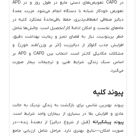
در CAPD تعویض‌های دستی مایع در طول روز و در APD
تعویض خودکار شبانه با دستگاه انجام می‌شود. مزیت عمدهٔ
دیالیز صفاقی انعطاف‌پذیری، حفظ باقی‌ماندهٔ عملکرد کلیه در
ماه‌های نخست، و امکان ادامهٔ کار/تحصیل است. چالش‌ها شامل
خطر پریتونیت، نیاز به فضای تمیز و رعایت بهداشت دقیق،
افزایش جذب گلوکز از دیالیزیت (اثر بر وزن/قند خون)، و
مشکلات مکانیکی کاتتر است. انتخاب بین CAPD و APD بر
اساس سبک زندگی، شرایط طبی، و ترجیحات بیمار صورت
می‌گیرد.
پیوند کلیه
پیوند بهترین شانس برای بازگشت به زندگی نزدیک به حالت
عادی و افزایش بقا در بسیاری از بیماران واجد شرایط است.
پیوند پیشگیرانه
(قبل از شروع دیالیز) از دهندهٔ زنده—در
صورت امکان—نتایج بهتری دارد. مراحل شامل ارزیابی جامع