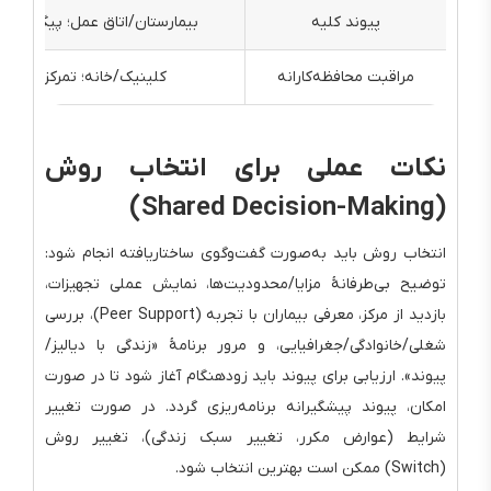
پیوند کلیه
بیمارستان/اتاق عمل؛ پیگیری در
مراقبت محافظه‌کارانه
کلینیک/خانه؛ تمرکز بر علائ
نکات عملی برای انتخاب روش
(Shared Decision-Making)
انتخاب روش باید به‌صورت گفت‌وگوی ساختاریافته انجام شود:
توضیح بی‌طرفانهٔ مزایا/محدودیت‌ها، نمایش عملی تجهیزات،
بازدید از مرکز، معرفی بیماران با تجربه (Peer Support)، بررسی
شغلی/خانوادگی/جغرافیایی، و مرور برنامهٔ «زندگی با دیالیز/
پیوند». ارزیابی برای پیوند باید زودهنگام آغاز شود تا در صورت
امکان، پیوند پیشگیرانه برنامه‌ریزی گردد. در صورت تغییر
شرایط (عوارض مکرر، تغییر سبک زندگی)، تغییر روش
(Switch) ممکن است بهترین انتخاب شود.