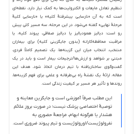
تنظیم تعادل مایعات و الکترولیت‌ها به کمک نیاز دارد، نقطه‌ای
است که به آن «نارسایی پیشرفتهٔ کلیه» یا «نارسایی کلیهٔ
مرحلهٔ نهایی» گفته می‌شود. در این مرحله، سه مسیر کلی پیشِ
رو است: دیالیز همودیالیز یا دیالیز صفاقی، پیوند کلیه، یا
مراقبت محافظه‌کارانه (بدون جایگزینی کلیه) برای بیماران
منتخب. انتخاب میان این گزینه‌ها، یک تصمیم کاملاً فردی،
مبتنی بر شواهد و ارزش‌ها/ترجیحات بیمار است و باید در یک
گفت‌وگوی ساختاریافته با تیم درمان اتخاذ شود. هدف این
مقاله، ارائهٔ یک نقشهٔ راه بی‌طرفانه و علمی برای فهم گزینه‌ها،
روندها و تأثیر هر مسیر بر کیفیت زندگی است.
این مطلب صرفاً آموزشی است و جایگزین معاینه و
توصیهٔ اختصاصی پزشک نیست؛ در صورت بروز علائم
هشدار یا هرگونه ابهام، مراجعهٔ حضوری به
نفرولوژیست/اورولوژیست و تیم پیوند ضروری است.