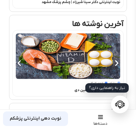
نوبت اینترنتی دکتر سینا شیرزاد | چشم‌ پزشک مشهد
PRK و فمتولیزیک
آخرین نوشته ها
پزشکم
۷ مهر ۱۴۰۳
پزشک
نیاز به راهنمایی داری؟
مواد غذایی دارای ویتامین دی
بلفارو
نظرات
نوبت دهی اینترنتی پزشکم
دسته‌ها
دیدگاهتان را بنویسید