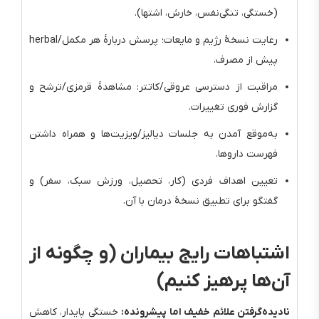
(خستگی، تنگی‌نفس، خارش، اشتها).
رعایت نسخهٔ رژیم و مایعات؛ پرسش دربارهٔ هر مکمل/herbal
پیش از مصرف.
مراقبت از دسترسی عروقی/کاتتر: مشاهدهٔ قرمزی/ترشح و
گزارش فوری تغییرات.
به‌موقع آمدن به جلسات دیالیز/ویزیت‌ها و همراه داشتن
فهرست داروها.
تعیین اهداف فردی (کار، تحصیل، ورزش سبک، سفر) و
گفتگو برای تطبیق نسخهٔ درمان با آن.
اشتباهات رایج بیماران (و چگونه از
آن‌ها پرهیز کنیم)
نادیده‌گرفتن علائم خفیف اما پیشرونده:
خستگی پایدار، کاهش