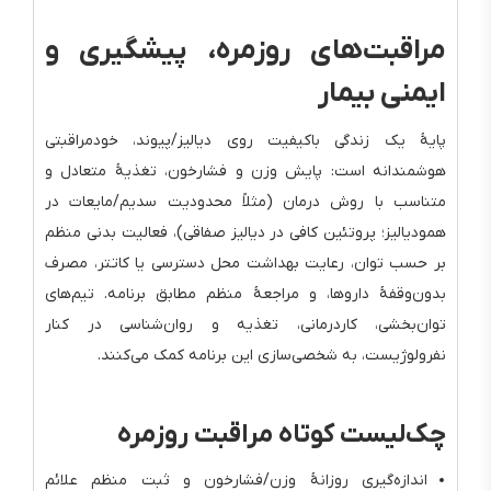
مراقبت‌های روزمره، پیشگیری و
ایمنی بیمار
پایهٔ یک زندگی باکیفیت روی دیالیز/پیوند، خودمراقبتی
هوشمندانه است: پایش وزن و فشارخون، تغذیهٔ متعادل و
متناسب با روش درمان (مثلاً محدودیت سدیم/مایعات در
همودیالیز؛ پروتئین کافی در دیالیز صفاقی)، فعالیت بدنی منظم
بر حسب توان، رعایت بهداشت محل دسترسی یا کاتتر، مصرف
بدون‌وقفهٔ داروها، و مراجعهٔ منظم مطابق برنامه. تیم‌های
توان‌بخشی، کاردرمانی، تغذیه و روان‌شناسی در کنار
نفرولوژیست، به شخصی‌سازی این برنامه کمک می‌کنند.
چک‌لیست کوتاه مراقبت روزمره
اندازه‌گیری روزانهٔ وزن/فشارخون و ثبت منظم علائم