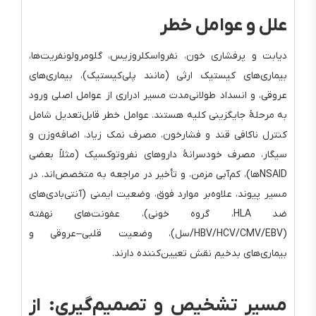
علل و عوامل خطر
دیابت و پرفشاری خون، نفرواسکلروزیس، گلومرولونفریت‌ها،
بیماری‌های کیستیک ارثی (مانند پلی‌کیستیک)، بیماری‌های
عروقی، و انسداد طولانی‌مدت مسیر ادراری از عوامل اصلی ورود
به مرحلهٔ جایگزینی کلیه هستند. عوامل خطر قابل‌تعدیل شامل
کنترل ناکافی قند و فشارخون، مصرف نمک زیاد، اضافه‌وزن و
سیگار، مصرف خودسرانهٔ داروهای نفروتوکسیک (مثلاً بعضی
NSAIDها)، کم‌آبی مزمن، و تأخیر در مراجعه به متخصص‌اند. در
مسیر پیوند، علاوه‌بر موارد فوق، وضعیت ایمنی (آنتی‌بادی‌های
ضد HLA، گروه خونی)، عفونت‌های نهفته
(HBV/HCV/CMV/EBV/سل)، وضعیت قلبی–عروقی و
بیماری‌های بدخیم نقش تعیین‌کننده دارند.
مسیر تشخیص و تصمیم‌گیری: از