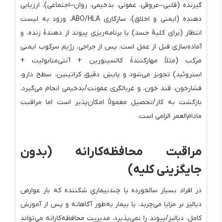
گیرنده (قلبی–عروقی، عفونی، بدخیمی، روان–اجتماعی)، ارزیابی
دهنده (ایمنی و اخلاق)، سازگاری ABO/HLA، ورود به لیست
انتظار (برای کلیهٔ جسد) یا برنامه‌ریزی پیوند از دهندهٔ زنده، و
آماده‌سازی قبل از عمل است. پس از جراحی، رژیم سرکوب ایمنی
مرکب (مثلاً مهارکنندهٔ کالسینورین + آنتی‌متابولیت +
استروئید) تجویز می‌شود و پایشِ دقیق کراتینین، سطح دارو،
فشارخون، قند خون، و غربالگری عفونت/بدخیمی انجام می‌گیرد.
بازگشت به کار/تحصیل معمولاً امکان‌پذیر است اما مراقبت
مادام‌العمر الزامی است.
مراقبت محافظه‌کارانه (بدون
جایگزینی کلیه)
در افراد بسیار سالخورده یا چندبیماریِ شکننده که بار عوارض
دیالیز بر مزایا می‌چربد، یا بیمار به‌طور آگاهانه و پس از آموزش
کامل، دیالیز/پیوند را نمی‌پذیرد، مدیریت محافظه‌کارانه می‌تواند