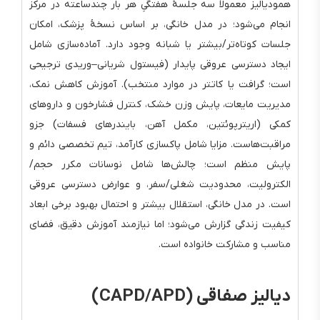
همودیالیز معمولاً سه جلسهٔ هفتگیِ هر بار چندساعته در مرکز
انجام می‌شود؛ در مدل خانگی، بر اساس نسخهٔ پزشک، امکان
جلسات کوتاه‌تر/بیشتر یا شبانه وجود دارد. آماده‌سازی شامل
ایجاد دسترسی عروقی پایدار (فیستول شریانی–وریدی ترجیحی
است؛ گرافت یا کاتتر در موارد منتخب). آموزش کاهش نمک،
مدیریت مایعات، پایش وزن خشک، کنترل فشارخون و داروهای
کمکی (اریترپوئتین، مکمل آهن، بایندرهای فسفات) جزو
مراقبت‌هاست. مزایا شامل پاکسازی کارآمد، تیم تخصصی دائم و
پایش منظم است؛ چالش‌ها شامل نوسانات مکرر حجم/
الکترولیت، محدودیت شغلی/سفر، و عوارض دسترسی عروقی
است. در مدل خانگی، استقلال بیشتر و احتمال بهبود برخی ابعاد
کیفیت زندگی گزارش می‌شود؛ اما نیازمند آموزش دقیق، فضای
مناسب و مشارکت خانواده است.
دیالیز صفاقی (CAPD/APD)