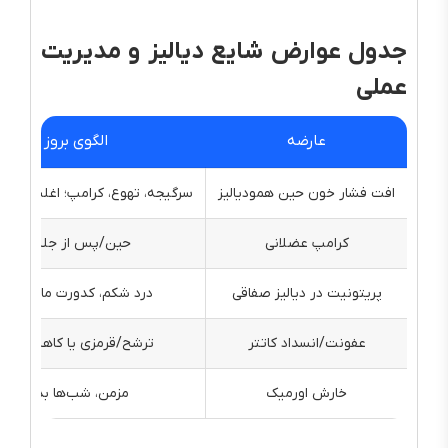
جدول عوارض شایع دیالیز و مدیریت
عملی
عارضه
الگوی بروز
افت فشار خون حین همودیالیز
سرگیجه، تهوع، کرامپ؛ اغلب اواخ
کرامپ عضلانی
حین/پس از جلسه
پریتونیت در دیالیز صفاقی
درد شکم، کدورت مایع، تب
عفونت/انسداد کاتتر
ترشح/قرمزی یا کاهش دبی
خارش اورمیک
مزمن، شب‌ها بدتر