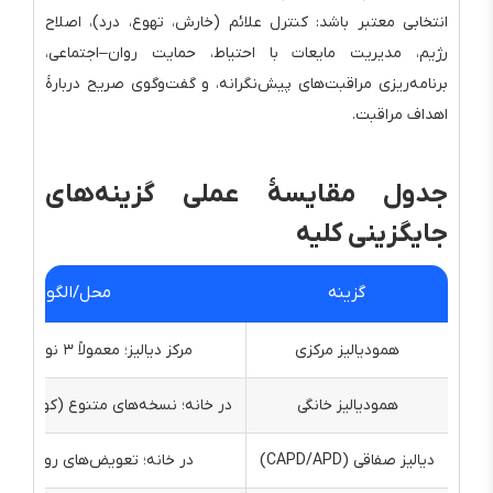
انتخابی معتبر باشد: کنترل علائم (خارش، تهوع، درد)، اصلاح
رژیم، مدیریت مایعات با احتیاط، حمایت روان–اجتماعی،
برنامه‌ریزی مراقبت‌های پیش‌نگرانه، و گفت‌وگوی صریح دربارهٔ
اهداف مراقبت.
جدول مقایسهٔ عملی گزینه‌های
جایگزینی کلیه
گزینه
محل/الگو
همودیالیز مرکزی
مرکز دیالیز؛ معمولاً ۳ نوبت در هفته
همودیالیز خانگی
در خانه؛ نسخه‌های متنوع (کوتاه/طول
دیالیز صفاقی (CAPD/APD)
در خانه؛ تعویض‌های روزانه یا 