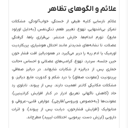
علائم و الگوهای تظاهر
علائم نارسایی کلیه طیفی از خستگی، خواب‌آلودگی، مشکلات
تمرکز، بی‌اشتهایی، تهوع، تغییر طعم، تنگی‌نفس (به‌دلیل اورلود
مایع)، تورم اندام‌ها، خارش منتشر، بی‌قراری پاها، گرفتگی
عضلات، تا نشانه‌های شدیدتر مانند اختلال هوشیاری، پریکاردیت
اورمیک یا ادم ریه را دربر می‌گیرد. در همودیالیز، افت فشار خون
حین جلسه، سردرد، تهوع، کرامپ‌های عضلانی و احساس «حالت
خماری پس از دیالیز» از شکایات شایع‌اند. در دیالیز صفاقی،
پریتونیت (عفونت صفاق) با درد شکم و کدورت مایع دیالیز، و
مشکلات مکانیکی کاتتر اهمیت دارند. پس از پیوند، تابلوی رد
حاد (کاهش ناگهانی تعریق ادرار در کنار افزایش کراتینین)،
عفونت‌ها (به‌خصوص ویروسی/قارچی)، عوارض قلبی–عروقی و
متابولیک (افزایش فشارخون، دیابت پس از پیوند)، و اثرات
دارویی (لرزش دست، پرمویی، اختلالات لیپید) مطرح‌اند.