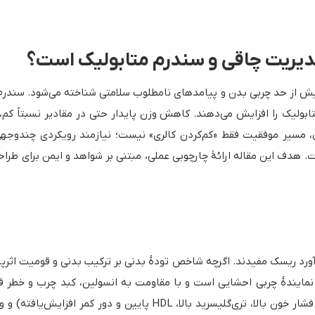
مدیریت چاقی و سندرم متابولیک است؟
ش از حد چربی بدن و پیامدهای نامطلوب سلامتی شناخته می‌شود. سندرم مت
ماری قلبی–عروقی، دیابت نوع ۲ و کبد چرب متابولیک را افزایش می‌دهند. کاهش وزن پایدار حتی 
حال، مسیر موفقیت فقط «کم‌کردن کالری» نیست؛ نیازمند رویکردی چندوجهی
 هدف این مقاله ارائهٔ چارچوبی عملی، مبتنی بر شواهد و ایمن برای طراح
برآورد ریسک مفیدند. اگرچه شاخص تودهٔ بدنی بر ترکیب بدنی و قومیت اثرپ
نمایندهٔ چربی احشایی است و با مقاومت به انسولین، کبد چرب و خطر قلب