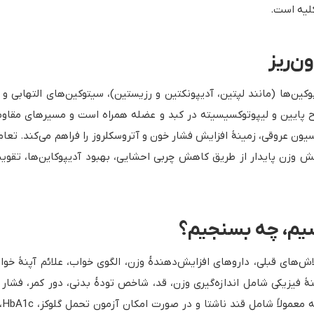
کلیه است.
ون‌ریز
ن‌ها (مانند لپتین، آدیپونکتین و رزیستین)، سیتوکین‌های التهابی و وا
 پایین و لیپوتوکسیسیته در کبد و عضله همراه است و مسیرهای مقاومت 
اسیون عروقی، زمینهٔ افزایش فشار خون و آتروسکلروز را فراهم می‌کند. ت
 کاهش وزن پایدار از طریق کاهش چربی احشایی، بهبود آدیپوکاین‌ها، 
رسیم، چه بسنجیم؟
لاش‌های قبلی، داروهای افزایش‌دهندهٔ وزن، الگوی خواب، علائم آپنهٔ خو
ٔ فیزیکی شامل اندازه‌گیری وزن، قد، شاخص تودهٔ بدنی، دور کمر، فشار
آک