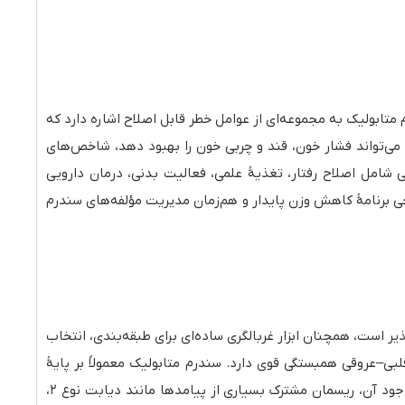
ابولیک به مجموعه‌ای از عوامل خطر قابل اصلاح اشاره دارد که
در مقادیر نسبتاً کم، می‌تواند فشار خون، قند و چربی خون را بهبود دهد، شاخص‌های
 شامل اصلاح رفتار، تغذیهٔ علمی، فعالیت بدنی، درمان دارویی
ی برنامهٔ کاهش وزن پایدار و هم‌زمان مدیریت مؤلفه‌های سندرم
ذیر است، همچنان ابزار غربالگری ساده‌ای برای طبقه‌بندی، انتخاب
ی–عروقی همبستگی قوی دارد. سندرم متابولیک معمولاً بر پایهٔ
حضور چند عامل خطر استاندارد تعریف می‌شود (اختلال در گلوکز، فشار خون بالا، تری‌گلیسرید بالا، HDL پایین و دور کمر افزایش‌یافته) و وجود آن، ریسمان مشترک بسیاری از پیامدها مانند دیابت نوع ۲،