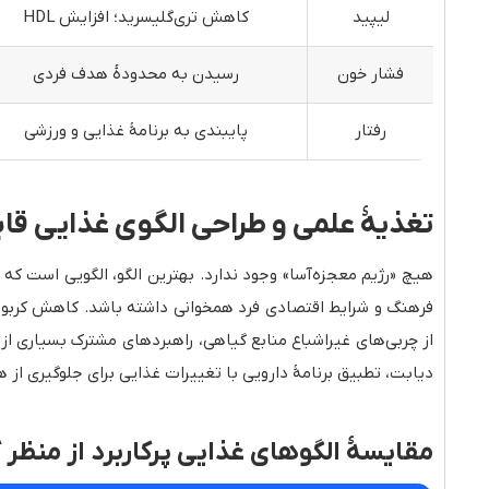
لیپید
کاهش تری‌گلیسرید؛ افزایش HDL
فشار خون
رسیدن به محدودهٔ هدف فردی
رفتار
پایبندی به برنامهٔ غذایی و ورزشی
تغذیهٔ علمی و طراحی الگوی غذایی قا
هیچ «رژیم معجزه‌آسا» وجود ندارد. بهترین الگو، الگویی است که د
فرهنگ و شرایط اقتصادی فرد همخوانی داشته باشد. کاهش کربوهید
از چربی‌های غیراشباع منابع گیاهی، راهبردهای مشترک بسیاری از ا
دیابت، تطبیق برنامهٔ دارویی با تغییرات غذایی برای جلوگیری ا
مقایسهٔ الگوهای غذایی پرکاربرد از منظ