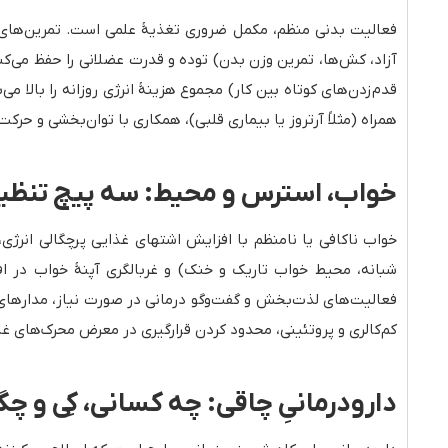
فعالیت بدنی منظم، مکمل ضروری تغذیهٔ علمی است. تمرین‌های ه
آزاد، کش‌ها، تمرین وزن بدن) توده و قدرت عضلانی را حفظ می‌کن
قدم‌زدن‌های کوتاه بین کار) مجموع هزینهٔ انرژی روزانه را بالا
همراه (مثلاً آرتروز یا بیماری قلبی)، همکاری با توان‌بخشی و حرکت
خواب، استرس و محیط: سه پیچ تنظیم ک
خواب ناکافی یا نامنظم با افزایش اشتهای غذایی پرچگالی انر
شبانه، محیط خواب تاریک و خنک) و غربالگری آپنهٔ خواب در ا
فعالیت‌های لذت‌بخش و گفت‌وگو درمانی در صورت نیاز، مدارهای 
کم‌کالری و پروتئینی، محدود کردن قرارگیری در معرض محرک‌های غذ
دارودرمانیِ چاقی: چه کسانی، کِی و چ