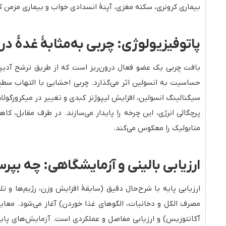
بیماری کرونری، سکته مغزی، آپنهٔ انسدادی خواب و بیماری مزمن 
پاتوفیزیولوژی: چربی به‌مثابهٔ غدهٔ در
بافت چربی یک عضو فعال درون‌ریز است که از طریق ترشح آدیپوکی
حساسیت به انسولین اثر می‌گذارد. چربی احشایی با التهاب سطح
سیگنالینگ انسولین، افزایش لیپوژنز کبدی و تغییر در میکرورگول
پرچگالی انرژی، این چرخه را پایدار می‌سازند. در طرف مقابل،
متابولیک را معکوس می‌کند.
ارزیابی بالینی و آزمایشگاهی: چه بپ
ارزیابی پایه با شرح‌حال دقیق (سابقهٔ افزایش وزن، رژیم‌ها و ت
مصرف الکل و دخانیات، الگوهای غذا خوردن) آغاز می‌شود. معاینه