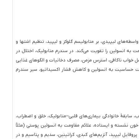
سطه‌های لیپیدی، بر متابولیسم گلوکز و لیپید، تنظیم اشتها و
به انسولین را تقویت می‌کند. در سندرم متابولیک، اختلال در
عامل خواب ناکافی، استرس مزمن، مصرف دخانیات و الگوهای غذایی
تقویت حساسیت به انسولین و کاهش فشار اکسیداتیو، سیر سندرم
اب، سابقهٔ خانوادگی بیماری‌های قلبی–متابولیک، خلق و اضطراب،
 خون نشسته و ایستاده، علائم مقاومت به انسولین پوستی (مثلاً
انتوزیس) و ارزیابی مفاصل و عملکردی است. آزمایش‌های پایه معمولاً شامل قند ناشتا و در صورت امکان آزمون تحمل گلوکز، HbA1c، پروفایل لیپید، آنزیم‌های کبدی، کراتینین، سدیم و پتاسیم و در