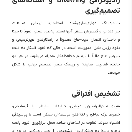
رادیوگرافی Bitewing و آستانه‌های
تصمیم‌گیری
بایت‌وینگ موازی‌سازی‌شده، استاندارد ارزیابی ضایعات
بین‌دندانی و گسترش عمقی آنها است. به‌طور عملی، نفوذ تا مینا
و ناحیه‌ی اتصال مینا–عاج معمولاً با راهکارهای غیرترمیمی و
نفوذ رزین قابل مدیریت است، در حالی که نفوذ آشکار به ثلث
بیرونی عاج غالباً با ترمیم محافظه‌کار همراه می‌شود. در هر دو
حالت، فعالیت ضایعه و ریسک بیمار تصمیم نهایی را شکل
می‌دهد.
تشخیص افتراقی
هیپو مینرالیزاسیون مینایی، ضایعات سایشی یا فرسایشی،
خطوط ترک لبه‌ای و لکه‌های توسعه‌ای ممکن است با پوسیدگی
اشتباه شوند. تفاوت در لبه‌های صاف، محل قرارگیری، نبود بافت
نرم و پاسخ به خشک‌کردن، تشخیص را روشن می‌کند. در موارد