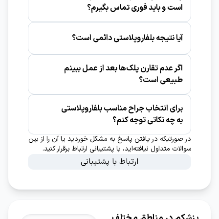
نظر پزشک وابسته است.
است و باید فوری تماس بگیرم؟
خونریزی فعال، درد شدید و ناگهانی، کاهش
دید، عدم توانایی بستن چشم، تورم سریع
آیا نتیجه بلفاروپلاستی دائمی است؟
یک‌طرفه، یا ترشح چرکی باید فوراً بررسی شود.
اثرات آن معمولاً طولانی‌مدت است، اما روند
طبیعی پیری ادامه دارد و ممکن است در
اگر عدم تقارن پلک‌ها بعد از عمل ببینم
سال‌های آینده تغییرات جدید ایجاد شود.
طبیعی است؟
در هفته‌های اول به دلیل تورم نامتقارن شایع
است؛ قضاوت نهایی معمولاً بعد از خوابیدن ورم
برای انتخاب جراح مناسب بلفاروپلاستی
و تثبیت بافت انجام می‌شود.
به چه نکاتی توجه کنم؟
به نمونه‌کارهای طبیعی و مشابه چهره شما،
در صورتیکه در یافتن پاسخ به مشکل خوردید یا آن را از بین
ارزیابی دقیق خشکی چشم و عملکرد پلک،
سوالات متداول نیافته‌اید، با پشتیبانی ارتباط برقرار کنید.
توضیح شفاف درباره ریسک‌ها و محدودیت‌ها، و
ارتباط با پشتیبانی
برنامه پیگیری منظم بعد از عمل توجه کنید.
پزشکم در مناطق مختلف