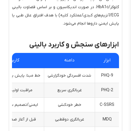
گلوکز/HbA1c، در صورت اندیکاسیون و بر اساس قضاوت بالینی
ECG/آنزیم‌های کبدی/عملکرد کلیه) با هدف افتراق علل طبی یا
پایش ایمنی داروها انجام می‌شود.
ابزارهای سنجش و کاربرد بالینی
ابزار
دامنه
کاربرد
PHQ-9
شدت افسردگی خودگزارشی
خط مبنا، پایش پاسخ به
PHQ-2
غربالگری سریع
مراقبت اولیه/پیگیر
C-SSRS
خطر خودکشی
ایمنی/تصمیم سطح مر
MDQ
غربالگری دوقطبی
قبل از آغاز ضدافسردگ