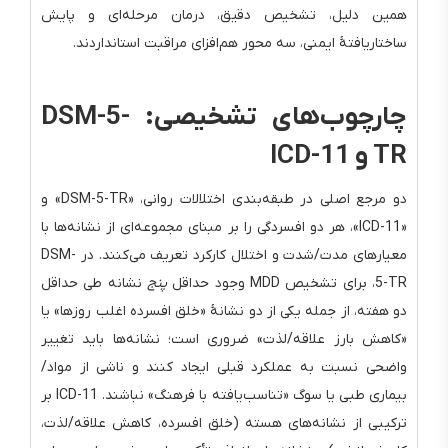
همین دلیل، تشخیص دقیق، درمان مرحله‌ای و پایش
ساختاریافتهٔ ایمنی، سه محور هم‌افزای مراقبت استانداردند.
چارچوب‌های تشخیصی: DSM-5-
TR و ICD-11
دو مرجع اصلی در طبقه‌بندی اختلالات روانی، «DSM-5-TR» و
«ICD-11»، هر دو افسردگی را بر مبنای مجموعه‌ای از نشانه‌ها با
معیارهای مدت/شدت و اختلال کارکرد تعریف می‌کنند. در DSM-
5-TR، برای تشخیص MDD وجود حداقل
پنج
نشانه طی حداقل
دو هفته، از جمله یکی از دو نشانهٔ «خلق افسرده اغلب روزها» یا
«کاهش بارز علاقه/لذت» ضروری است؛ نشانه‌ها باید تغییر
واضحی نسبت به عملکرد قبلی ایجاد کنند و ناشی از مواد/
بیماری طبی یا سوگ «تناسب‌یافته با فرهنگ» نباشند. ICD-11 بر
ترکیبی از نشانه‌های هسته (خلق افسرده، کاهش علاقه/لذت،