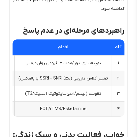
اهداف سنجش‌پذیر» داشته باشد و در صورت عدم فایده، کنار
گذاشته شود.
راهبردهای مرحله‌ای در عدم پاسخ
گام
اقدام
۱
بهینه‌سازی دوز/مدت + افزودن روان‌درمانی
۲
تغییر کلاس دارویی (مثلاً SSRI→SNRI یا بالعکس)
۳
تقویت (لیتیم/آنتی‌سایکوتیک آتیپیک/T3)
پ
۴
ECT/rTMS/Esketamine
TRD، شدت بالا، سایکوتیک/کاتاتونیک
خواب، فعالیت بدنی و سبک زندگی: