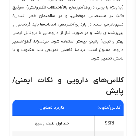
(به‌ویژه با برخی داروها/دوزهای بالا/اختلالات الکترولیتی)،
سوئیچ
مانیا
در مستعدین دوقطبی، و در سالمندان خطر افتادن/
هیپوناترمی است. در بارداری/شیردهی، انتخاب‌ها باید فردمحور و
بین‌رشته‌ای باشد و در صورت نیاز از داروهایی با پروفایل ایمنی
بهتر و تجربهٔ بالینی بیشتر استفاده شود.
خودسرانه قطع/تغییر
داروها ممنوع است؛ برنامهٔ کاهش تدریجی باید مکتوب و با
پایش تنظیم شود.
کلاس‌های دارویی و نکات ایمنی/
پایش
کلاس/نمونه
کاربرد معمول
SSRI
خط اول طیف وسیع