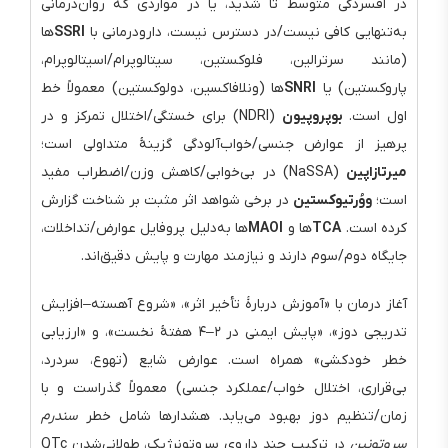
در افسردگی متوسط تا شدید، یا در مواردی که روان‌درمانی
به‌تنهایی کافی نیست/در دسترس نیست، دارودرمانی با
SSRI
‌ها
(مانند سرترالین، فلوکستین، سیتالوپرام/اسیتالوپرام،
پاروکستین) یا
SNRI
‌ها (ونلافاکسین، دولوکستین) معمولاً خط
اول است.
بوپروپیون
(NDRI) برای خستگی/اختلال تمرکز و در
پرهیز از عوارض جنسی/خواب‌آلودگی گزینهٔ متداولی است؛
میرتازاپین
(NaSSA) در بی‌خوابی/کاهش وزن/اضطراب مفید
است؛
ووُرتیوکستین
در برخی شواهد اثر مثبت بر شناخت گزارش
کرده است.
TCA
ها و
MAOI
ها به‌دلیل پروفایل عوارض/تداخلات،
جایگاه دوم/سوم دارند و نیازمند مهارت و پایش دقیق‌اند.
آغاز درمان با «آموزش دربارهٔ تأخیر اثر»، «شروع آهسته–افزایش
تدریجی دوز»، «پایش ایمنی در ۲–۴ هفتهٔ نخست»، و «ارزیابی
خطر خودکشی» همراه است. عوارض شایع (تهوع، سردرد،
بی‌قراری، اختلال خواب/عملکرد جنسی) معمولاً گذراست و با
زمان/تنظیم دوز بهبود می‌یابد. هشدارها شامل خطر
سندرم
سروتونین
در ترکیب چند داروی سروتونرژیک، طولانی‌شدن QTc