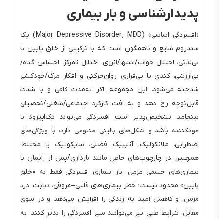
پدیدارشناسی و بار بیماری
«افسردگی اساسی» (Major Depressive Disorder; MDD) یک
سندروم شایع و ناهمگون است که با ترکیبی از خلق پایین یا
بی‌لذتی، اختلال خواب/اشتها/انرژی، اختلال تمرکز، احساس گناه/
بی‌ارزشی، کندی یا بی‌قراری روان‌حرکتی و افکار مرگ/خودکشی
شناخته می‌شود. این مجموعه، اگر به‌مدت کافی و با شدت
قابل‌توجه رخ دهد و به افت کارکرد اجتماعی/شغلی/تحصیلی
بینجامد، تشخیص‌پذیر است. افسردگی می‌تواند تک‌اپیزود یا
عودکننده باشد و شکل‌های بالینی متنوعی دارد: با ویژگی‌های
اضطرابی، ملانکولیک، آتیپیک، فصلی، سایکوتیک یا مختلط؛
همچنین در چارچوب‌های خاص مانند بارداری/پس از زایمان یا
بیماری‌های جسمی مزمن. بار بیماری افسردگی فقط به «خلق
پایین» محدود نیست؛ خطر بیماری‌های قلبی–عروقی، دیابت، درد
مزمن، و کاهش امید به زندگی را افزایش می‌دهد و در سوی
مقابل، شرایط طبی نیز می‌توانند سیر افسردگی را بدتر کنند. به