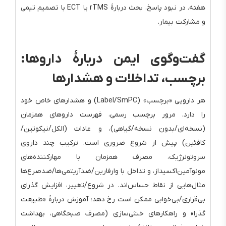
هفته. در نبود پاسخ، بحث دربارهٔ rTMS یا ECT با تصمیم تیمی
و مشارکت بیمار.
گفت‌وگوی ایمن دربارهٔ داروها:
برچسب، تداخلات و هشدارها
هر دارویی «برچسب» (Label/SmPC) و هشدارهای خاص خود
را دارد. مرور برچسب رسمی، فهرست داروهای همزمان
(نسخه‌ای/بدون نسخه/گیاهی)، و عادات (الکل/نیکوتین/
کافئین) پیش از شروع ضروری است. ترکیب چند داروی
سروتونرژیک، مصرف همزمان با مهارکننده‌های
مونوآمین‌اکسیداز، و تداخل با وارفارین/ضدآریتمی‌ها/ضدصرع‌ها
مثال‌هایی از نقاط حساس‌اند. در شروع/تغییر، افزایش گذرای
بی‌قراری/بی‌خوابی ممکن است رخ دهد؛ آموزش دربارهٔ «طبیعت
گذرا» و راهکارهای خنثی‌سازی (مصرف صبحگاهی، بهداشت