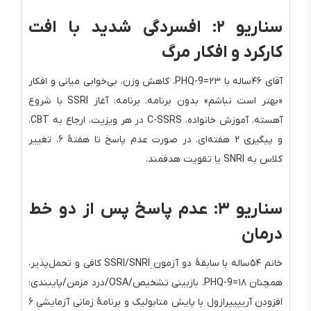
سناریو ۲: افسردگی شدید با افت
کارکرد و افکار مرگ
آقای ۴۶‌ساله با PHQ-9=۲۳، کاهش وزن، بی‌خوابی میانی و افکار
«بهتر است نباشم» بدون برنامه. برنامه: آغاز SSRI با شروع
آهسته، آموزش خانواده، C-SSRS در هر ویزیت، ارجاع به CBT،
و پیگیری ۲ هفته‌ای. در صورت عدم پاسخ تا هفتهٔ ۶، تغییر
کلاس به SNRI یا تقویت هدفمند.
سناریو ۳: عدم پاسخ پس از دو خط
درمان
خانم ۵۴‌ساله با سابقهٔ دو آزمون SSRI/SNRIِ کافی و تحمل‌پذیر،
همچنان PHQ-9=۱۸. بازبینی تشخیص/OSA/درد مزمن/پایبندی؛
افزودن آریپیپرازول با پایش متابولیک و برنامهٔ زمانی آزمایشی ۶