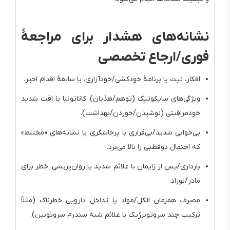
نشانه‌های هشدار برای مراجعهٔ
فوری/ارجاع تخصصی
افکار، نیت یا برنامهٔ خودکشی/خودآزاری، یا سابقهٔ اقدام اخیر.
ویژگی‌های سایکوتیک (توهم/هذیان)، کاتاتونیا یا افت شدید
خودمراقبتی (نوشیدن/خوردن/بهداشت).
بی‌خوابی شدید/بی‌قراری با پرخاشگری یا نشانه‌های «مختلط»
که احتمال دوقطبی را بالا می‌برد.
بارداری/پس از زایمان با علائم شدید یا روان‌پریشی؛ خطر برای
مادر/نوزاد.
مصرف همزمان الکل/مواد یا تداخل دارویی خطرناک (مثلاً
ترکیب چند سروتونرژیک با علائم شبه سندرم سروتونین).