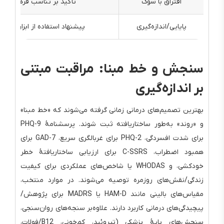
افتراق با سوگ
تأکید بر تناسب فرهنگی/اخ
پایایی/اندازه‌گیری
پیشنهاد استفاده از ابزارهای 
سنجش و خط مبنا: مراقبت مبتنی
بر اندازه‌گیری
بهترین تصمیم‌های درمانی زمانی گرفته می‌شوند که «خط مبنا»
و «روند» به‌طور ساختاریافته ثبت شوند. پرسشنامهٔ PHQ-9
برای شدت افسردگی، PHQ-2 برای غربالگری سریع، GAD-7 برای
همبود اضطراب، C-SSRS برای ارزیابی ساختاریافتهٔ خطر
خودکشی، و WHODAS یا شاخص‌های عملکردی برای کیفیت
زندگی/نقش‌های روزمره توصیه می‌شوند. در موارد منتخب،
مقیاس‌های بالینی مانند HAM-D یا MADRS برای پژوهش/
پیچیدگی‌های درمانی کاربرد دارند. علاوه‌بر سنجه‌های روان‌سنجی،
سنجش‌های پایهٔ پزشکی (تیروئید، کم‌خونی، B12/فولات،