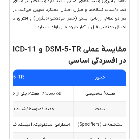
کاهش انرژی) و نشانه‌های اضافی تأکید دارد و شدت را بر مبنای
تعداد/شدت نشانه‌ها و میزان اختلال عملکرد تعیین می‌کند. در
هر دو نظام، ارزیابی ایمنی (خطر خودکشی/دیگران) و افتراق با
اختلال دوقطبی قبل از آغاز دارودرمانی اولویت دارد.
مقایسهٔ عملی DSM-5-TR و ICD-11
در افسردگی اساسی
محور
DSM-5-TR
هستهٔ تشخیصی
≥۵ نشانه/۲ هفته؛ یکی از خلق افسرده یا بی‌لذتی الزامی
شدت
خفیف/متوسط/شدید (با/بی‌ویژ
مشخصه‌ها (Specifiers)
اضطرابی، ملانکولیک، آتیپیک، فصلی، سا