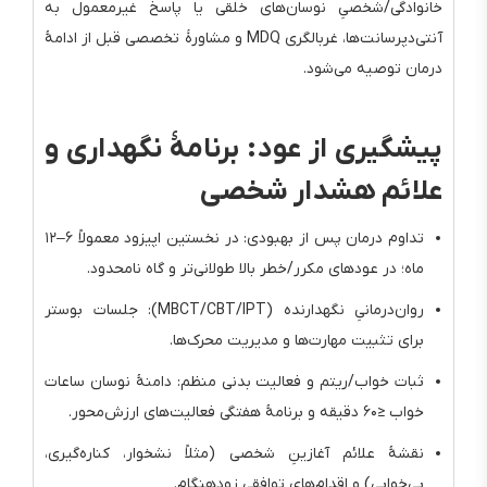
خانوادگی/شخصیِ نوسان‌های خلقی یا پاسخ غیرمعمول به
آنتی‌دپرسانت‌ها، غربالگری MDQ و مشاورهٔ تخصصی قبل از ادامهٔ
درمان توصیه می‌شود.
پیشگیری از عود: برنامهٔ نگهداری و
علائم هشدار شخصی
تداوم درمان پس از بهبودی: در نخستین اپیزود معمولاً ۶–۱۲
ماه؛ در عودهای مکرر/خطر بالا طولانی‌تر و گاه نامحدود.
روان‌درمانیِ نگهدارنده (MBCT/CBT/IPT): جلسات بوستر
برای تثبیت مهارت‌ها و مدیریت محرک‌ها.
ثبات خواب/ریتم و فعالیت بدنی منظم: دامنهٔ نوسان ساعات
خواب ≤۶۰ دقیقه و برنامهٔ هفتگی فعالیت‌های ارزش‌محور.
نقشهٔ علائم آغازینِ شخصی (مثلاً نشخوار، کناره‌گیری،
بی‌خوابی) و اقدام‌های توافقی زودهنگام.