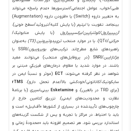
شخصیت؟)، پایبندی و تحمل‌پذیری، دوز/مدت، همبودهای
طبی/خواب، عوامل اجتماعی/استرسورها. «عدم پاسخ» می‌تواند
به «تغییر دارو» (Switch) یا «افزودن دارو» (Augmentation)
بینجامد. تقویت با
لیتیم
(با پایش کلیه/تیروئید/سطح خونی)،
آریپیپرازول/کوئتیاپین/برکسپیپرازول
(با پایش متابولیک/
حرکتی/QTc)، یا در موارد منتخب
تری‌یدوتیرونین (T3)
به‌عنوان
راهبردهای شایع مطرح‌اند. ترکیب‌های بوپروپیون/SSRI یا
مِرْتازاپین/SNRI (در پروفایل‌های منتخب) می‌توانند مفید
باشند. در موارد شدید یا مقاوم، درمان‌های فیزیکیِ مبتنی بر
شواهد در نظر گرفته می‌شوند:
ECT
(موثر و نسبتاً ایمن در
سایکوتیک/کاتاتونی/خودکشی بالا/عدم تحمل دارو)،
rTMS
(برای TRD در بالغین)، و
Esketamine
بینی‌ـاسپری (با برنامهٔ
نظارت و محدودیت‌های ایمنی). تزریق
کتامین
خارج از
چارچوب‌های تأییدشده در بسیاری از کشورها «آف‌لیبل» است و
باید با احتیاط، در مراکز با تجربه و پس از شکست گزینه‌های
استاندارد بررسی شود. هر تصمیمِ افزونه باید «محدودهٔ زمانی و