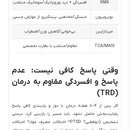
SNRI
افسردگی + درد نوروپاتیک/سوماتیک منتخب
بوپروپیون
خستگی/مه‌ذهنی، پیشگیری از عوارض جنسی
میرتازاپین
بی‌خوابی/کاهش وزن/اضطراب
TCA/MAOI
مقاوم/منتخب با نظارت تخصصی
آنتی
وقتی پاسخ کافی نیست: عدم
پاسخ و افسردگی مقاوم به درمان
(TRD)
اگر پس از ۴–۸ هفته درمانِ با دوز و پایبندی کافی پاسخ
رضایت‌بخش حاصل نشود، باید مسیر را بازبینی کرد: درستی
تشخیص (دوقطبی؟ PTSD؟ اختلالات مصرف مواد؟ اختلالات