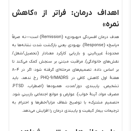
اهداف درمان: فراتر از «کاهش
نمره»
هدف درمان افسردگی «بهبودی» (Remission) است—نه صرفاً
«پاسخ» (Response). بهبودی یعنی بازگشت شدت نشانه‌ها به
محدودهٔ غیربالینی و بازیابی کارکرد معنادار (تحصیل/شغل/
نقش‌های خانوادگی). مراقبت مبتنی بر سنجش کمک می‌کند تا
بر اساس داده، تصمیم‌های مرحله‌ای گرفته شود: اگر در ۴–۸
هفتهٔ اول کاهش کافی در PHQ-9/MADRS رخ ندهد، باید
تشخیص، پایبندی، دوز/مدت، همبودها (اضطراب، PTSD،
مصرف مواد، آپنهٔ خواب)، عوارض و موانع اجتماعی بازبینی شود.
«تصمیم مشترک» با توضیح شفاف مزایا/خطرها و احترام به
ترجیحات بیمار کیفیت و پایبندی درمان را افزایش می‌دهد.