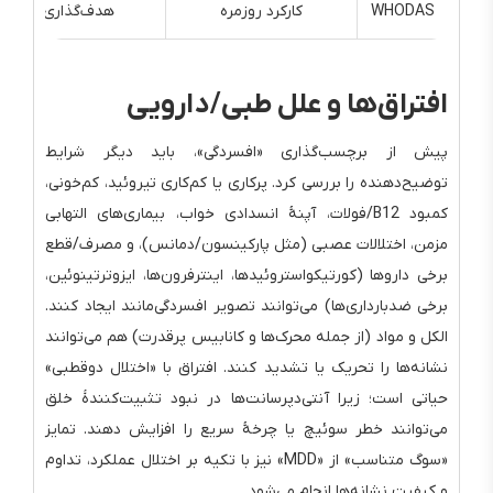
WHODAS
کارکرد روزمره
هدف‌گذاری معنادار
افتراق‌ها و علل طبی/دارویی
پیش از برچسب‌گذاری «افسردگی»، باید دیگر شرایط
توضیح‌دهنده را بررسی کرد. پرکاری یا کم‌کاری تیروئید، کم‌خونی،
کمبود B12/فولات، آپنهٔ انسدادی خواب، بیماری‌های التهابی
مزمن، اختلالات عصبی (مثل پارکینسون/دمانس)، و مصرف/قطع
برخی داروها (کورتیکواستروئیدها، اینترفرون‌ها، ایزوترتینوئین،
برخی ضدبارداری‌ها) می‌توانند تصویر افسردگی‌مانند ایجاد کنند.
الکل و مواد (از جمله محرک‌ها و کانابیس پرقدرت) هم می‌توانند
نشانه‌ها را تحریک یا تشدید کنند. افتراق با «اختلال دوقطبی»
حیاتی است؛ زیرا آنتی‌دپرسانت‌ها در نبود تثبیت‌کنندهٔ خلق
می‌توانند خطر سوئیچ یا چرخهٔ سریع را افزایش دهند. تمایز
«سوگ متناسب» از «MDD» نیز با تکیه بر اختلال عملکرد، تداوم
و کیفیت نشانه‌ها انجام می‌شود.