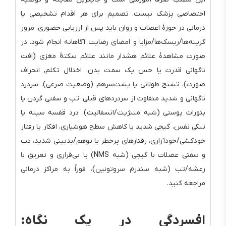
اختصاصی پزشک نیست. تصمیم برای هر اقدام تشخیصی یا
درمانی در حوزهٔ اعصاب و روان باید پس از ارزیابی حضوری، مرور
گزینه‌ها/ریسک‌ها/مزایا و امضای رضایت آگاهانه انجام شود. در
صورت مشاهدهٔ علائم هشدار مانند علائم سکتهٔ مغزی (افت
ناگهانی قدرت یا حس یک سمت بدن، اختلال تکلم, انحراف
صورت)، تشنج طولانی یا پشت‌سرهم (وضعیت صرعی)، سردرد
ناگهانی و شدید متفاوت از سردردهای قبلی، تب و سفتی گردن یا
بثورات پوستی (شبه مننژیت/انسفالیت)، درد قفسه سینه یا
تنگی نفس، گیجی شدید یا کاهش سطح هوشیاری، افکار یا رفتار
خودکشی/خودآزاری، رفتارهای پرخطر یا توهم/بدبینی شدید، تب
و سفتی عضلات با گیجی (شبه NMS) یا بی‌قراری و تعریق با
رعشه/تب (شبه سندرم سروتونین)، فوراً به مراکز درمانی
مراجعه کنید.
افسردگی در یک نگاه: