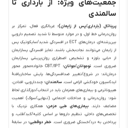
جمعیت‌های ویژه: از بارداری تا
سالمندی
پریناتال (بارداری/پس از زایمان):
غربالگری فعال، تمرکز بر
روان‌درمانی خط اول، و در موارد متوسط تا شدید تصمیم داروییِ
بین‌رشته‌ای. درمان‌های ECT در افسردگی شدید/سایکوتیکِ پس
از زایمان می‌توانند نجات‌بخش باشند. تمایز افسردگی پسازایمان
از «بابی بلوز» و تشخیص اضطراری روان‌پریشی پسازایمان
ضروری است.
نوجوانان/جوانان:
CBT/IPT خانواده‌محور محور
درمان‌اند؛ در شروع/تغییر ضدافسردگی‌ها، پایش ساختاریافتهٔ
ایدئاسیون خودکشی الزامی است.
سالمندان:
چنددارویی، افتادن،
هیپوناترمی و بیماری‌های همزمان باید در انتخاب/دوزگذاری لحاظ
شود؛ روان‌درمانی و مداخلات اجتماعی (تنهایی/سوگ) اهمیت
مضاعف دارند.
بیماری‌های طبی مزمن:
همکاری نزدیک با
تخصص‌های داخلی، تنظیم داروها بر اساس کلیه/کبد/قلب، و
پرداختن به درد/خستگی ضروری است.
خطر دوقطبی:
در سابقهٔ