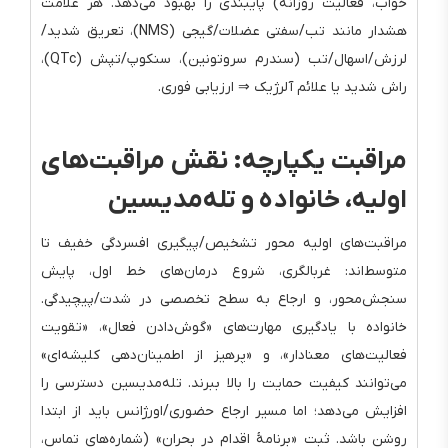
خواب، فعالیت روزانه) پایبندی را بهبود می‌دهد. هر علامت
هشدار مانند تب/سفتی عضلات/گیجی (NMS)، تعریق شدید/
لرزش/اسهال/تب (سندرم سروتونین)، سنکوپ/تپش (QTc)،
راش شدید یا علائم آلرژیک ⇒ ارزیابی فوری.
مراقبت یکپارچه: نقش مراقبت‌های
اولیه، خانواده و تله‌مدیسین
مراقبت‌های اولیه محور تشخیص/پیگیری افسردگی خفیف تا
متوسط‌اند: غربالگری، شروع درمان‌های خط اول، پایش
سنجش‌محور، و ارجاع به سطح تخصصی در شدت/پیچیدگی.
خانواده با یادگیری مهارت‌های «گوش‌دادن فعال»، «تقویت
فعالیت‌های معنادار»، و «پرهیز از اطمینان‌دهی کلیشه‌ای»
می‌توانند کیفیت حمایت را بالا ببرند. تله‌مدیسین دسترسی را
افزایش می‌دهد؛ اما مسیر ارجاع حضوری/اورژانس باید از ابتدا
روشن باشد. ثبت «برنامهٔ اقدام در بحران» (شماره‌های تماس،