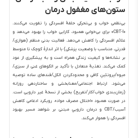
ستون‌های مغفول درمان
بی‌نظمی خواب و بی‌تحرکی حلقهٔ افسردگی را تقویت می‌کنند.
«CBT-I» برای بی‌خوابیِ همبود، کارایی خواب را بهبود می‌دهد و
علائم افسردگی را کاهش می‌دهد. فعالیت بدنی منظم (هوازی/
قدرتی، متناسب با وضعیت پزشکی) با اثر اندازهٔ کوچک تا متوسط
بر نشانه‌ها و کیفیت زندگی همراه است و به پیشگیری از عود
کمک می‌کند. تغذیهٔ متعادل با تأکید بر الگوهای غنی از سبزی/
میوه/پروتئینِ کافی و محدودکردن الکل/قندهای ساده توصیه
می‌شود. ارتباط اجتماعی/معنابخشی و ساختاردهی روزانه
(زمان‌بندی خواب/کار/تفریح) بخشی از نسخهٔ غیر دارویی است.
در صورت همبود «اختلال مصرف مواد»، رویکرد ادغامی کاهش
آسیب/CBT و درمان داروییِ مبتنی بر شواهد مسیر بهبود
افسردگی را هموار می‌کند.