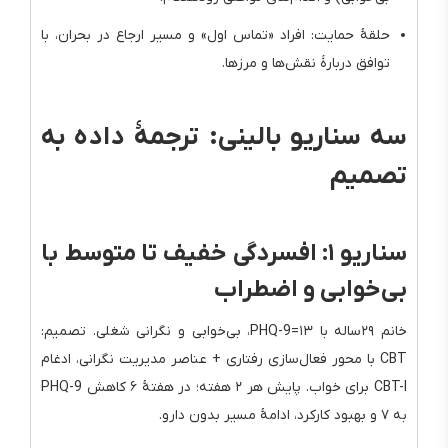
حلقهٔ حمایت: افراد «تماس اول» و مسیر ارجاع در بحران، با
توافق دربارهٔ نقش‌ها و مرزها.
سه سناریو بالینی: ترجمهٔ داده به
تصمیم
سناریو ۱: افسردگی خفیف تا متوسط با
بی‌خوابی و اضطراب
خانم ۲۹‌ساله با PHQ-9=۱۳، بی‌خوابی و نگرانی شغلی. تصمیم:
CBT با محور فعال‌سازی رفتاری + عناصر مدیریت نگرانی، ادغام
CBT-I برای خواب. پایش هر ۲ هفته؛ در هفتهٔ ۶ کاهش PHQ-9
به ۷ و بهبود کارکرد، ادامهٔ مسیر بدون دارو.