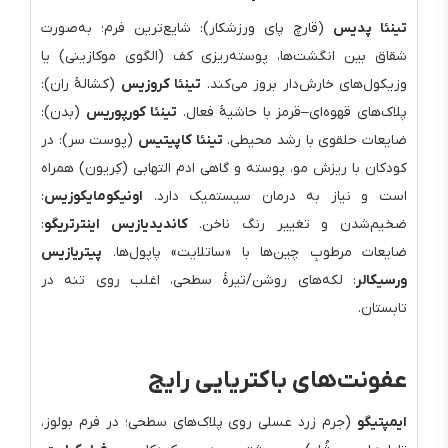
تینئا پدیس
(قارچ پای ورزشکار): شایع‌ترین فرم؛ به‌صورت
شقاق بین انگشت‌ها، پوسته‌ریزی کف (الگوی موکازینی) یا
وزیکول‌های خارش‌دار بروز می‌کند.
تینئا کروزیس
(کشالهٔ ران):
پلاک‌های قهوه‌ای–قرمز با حاشیهٔ فعال.
تینئا کورپوریس
(بدن):
ضایعات حلقوی با رشد محیطی.
تینئا کاپیتیس
(پوست سر): در
کودکان با ریزش مو، پوسته و گاهی ادم التهابی (کِریون) همراه
است و نیاز به درمان سیستمیک دارد.
اونیکومایکوزیس
:
ضخیم‌شدن و تغییر رنگ ناخن.
کاندیدیازیس اینترتریگو
:
ضایعات مرطوبِ چین‌ها با «ساتلایت» پاپول‌ها.
پیتریازیس
ورسیکالر
: لکه‌های روشن/تیرهٔ سطحی، اغلب روی تنه در
تابستان.
عفونت‌های باکتریایی رایج
ایمپتیگو
(جرم زرد عسلی روی پلاک‌های سطحی؛ در فرم بولوز،