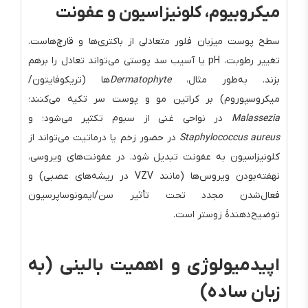
میکروبیوم، کلونیزاسیون و عفونت
سطح پوست میزبان فلور متعادلی از باکتری‌ها و قارچ‌هاست.
تغییر رطوبت، pH یا آسیب سد پوستی می‌تواند تعادل را برهم
بزند. به‌طور مثال،
Dermatophyte
‌ها (تریکوفایتون/
میکروسپوروم) بر کراتین مو و پوست سر تکیه می‌کنند؛
Malassezia
در نواحی غنی از سبوم تکثیر می‌شود؛ و
Staphylococcus aureus
در حضور زخم یا درماتیت می‌تواند از
کلونیزاسیون به عفونت تبدیل شود. در عفونت‌های ویروسی،
نهفته‌بودن ویروس‌ها (مانند VZV در ریشه‌های عصبی) و
فعال‌شدن مجدد تحت تأثیر سن/ایمونوساپرسیون
توضیح‌دهندهٔ زوستر است.
اپیدمیولوژی و اهمیت بالینی (به
زبان ساده)