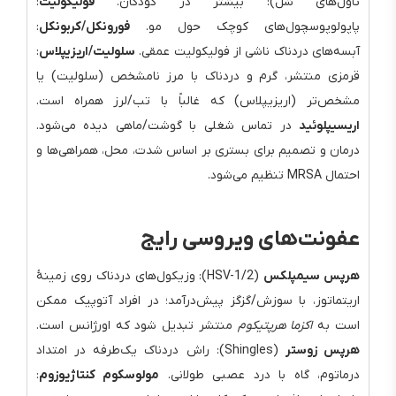
تاول‌های شُل): بیشتر در کودکان.
فولیکولیت
:
پاپولوپوسچول‌های کوچک حول مو.
فورونکل/کربونکل
:
آبسه‌های دردناک ناشی از فولیکولیت عمقی.
سلولیت/اریزیپلاس
:
قرمزی منتشر، گرم و دردناک با مرز نامشخص (سلولیت) یا
مشخص‌تر (اریزیپلاس) که غالباً با تب/لرز همراه است.
اریسیپلوئید
در تماس شغلی با گوشت/ماهی دیده می‌شود.
درمان و تصمیم برای بستری بر اساس شدت، محل، همراهی‌ها و
احتمال MRSA تنظیم می‌شود.
عفونت‌های ویروسی رایج
هرپس سیمپلکس
(HSV-1/2): وزیکول‌های دردناک روی زمینهٔ
اریتماتوز، با سوزش/گزگز پیش‌درآمد؛ در افراد آتوپیک ممکن
است به
اکزما هرپتیکوم
منتشر تبدیل شود که اورژانس است.
هرپس زوستر
(Shingles): راش دردناک یک‌طرفه در امتداد
درماتوم، گاه با درد عصبی طولانی.
مولوسکوم کنتاژیوزوم
: