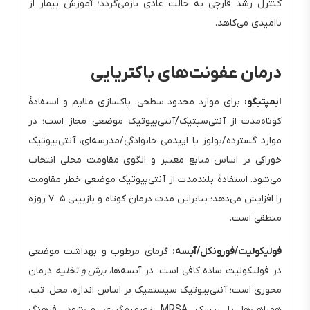
کنترل رشد قارچی به حالت عادی بازمی‌گردد؛ آموزش بیمار از
ناامیدی می‌کاهد.
درمان عفونت‌های باکتریایی
ایمپتیگو:
برای موارد محدود سطحی، پاکسازی ملایم و استفادهٔ
کوتاه‌مدت از آنتی‌سپتیک/آنتی‌بیوتیک موضعی مجاز است؛ در
موارد گسترده/بولوز یا اپیدمی خانوادگی/مدرسه‌ای، آنتی‌بیوتیک
خوراکی بر اساس منابع معتبر و الگوی مقاومت محلی انتخاب
می‌شود. استفادهٔ بلندمدت از آنتی‌بیوتیک موضعی خطر مقاومت
را افزایش می‌دهد؛ بنابراین مدت درمان کوتاه و بازبینی ۵–۷ روزه
منطقی است.
فولیکولیت/فورونکل/آبسه:
گرمای مرطوب و بهداشت موضعی
در فولیکولیت ساده کافی است. در آبسه‌ها،
برش و تخلیه
درمان
محوری است؛ آنتی‌بیوتیک سیستمیک بر اساس اندازه، محل، تب،
همراهی‌ها یا ریسک MRSA تصمیم‌گیری می‌شود. فرهنگ