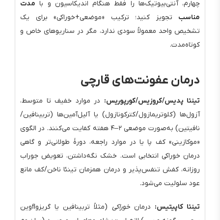
چهارم، آنتی‌بیوتیک‌ها را فقط هنگام اندیکاسیون و با
مدت
مناسب
تجویز کنید؛ ترکیب «موضعی+خوراکی» برای یک
تشخیص واحد معمولاً سودی ندارد، مگر در سناریوهای خاص و
کوتاه‌مدت.
درمان عفونت‌های قارچی
تینئا پدیس/کروزیس/کورپوریس:
در موارد خفیف تا متوسط،
آزول‌ها (کلوتریمازول/کترکونازول) یا آلیل‌آمین‌ها (تربینافین/
نافیتین) به‌صورت موضعی ۲–۴ هفته کفایت می‌کنند. در الگوی
«موکازینی» کف پا یا در موارد راجعه، دورهٔ طولانی‌تر و گاهی
درمان خوراکی انتخابی است. خشک نگه‌داشتن، تعویض جوراب
روزانه، کفش تنفس‌پذیر و درمان همزمان تینئا ناخن/کف مانع
عود سلولیت می‌شود.
تینئا کاپیتیس:
درمان
خوراکی
(مثلاً تربینافین یا گریزوﬂوین