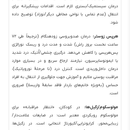
درمان سیستمیک/بستری لازم است. اقدامات پیشگیرانه برای
انتقال (عدم تماس با نواحی مخاطی دیگر/نوزاد) توضیح داده
شود.
هرپس زوستر:
درمان ضدویروسی زودهنگام (ترجیحاً طی ۷۲
ساعت نخست بروز راش) شدت و مدت درد و ریسک نورالژی
پس‌هرپسی را کاهش می‌دهد. درگیری چشمی/اُتیک، درد شدید
یا ایمونوساپرسیون، نیازمند ارجاع سریع و در بسیاری موارد
درمان داخل‌وریدی است. کنترل درد (تا مرحلهٔ نوروپاتیک)،
مراقبت پوستی ملایم و آموزش جهت جلوگیری از انتقال به افراد
حساس (به‌ویژه خانم‌های باردار فاقد سابقهٔ واریسلا) ضروری
است.
مولوسکوم/زگیل‌ها:
در کودکان، «انتظار مراقبانه» برای
مولوسکوم رویکردی معتبر است؛ در ضایعات علامت‌دار/
زیبایی‌محور، کرایوتراپی/کیورتاژ انتخابی است. در زگیل‌ها،