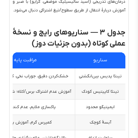
درمان‌های تدریجی (اسید سالیسیلیک موضعی، کرایو) با صبر و
آموزش دربارهٔ انتقال از طریق سطوح/تیغ اشتراکی دنبال می‌شود.
جدول ۳ — سناریوهای رایج و نسخهٔ
عملی کوتاه (بدون جزئیات دوز)
سناریو
مراقبت پایه
تینئا پدیس بین‌انگشتی
خشک‌کردن دقیق، جوراب نخی، کفش تن
تینئا کاپیتیس کودک
آموزش عدم اشتراک برس/کلاه؛ شامپوی 
ایمپتیگو محدود
پاکسازی ملایم، عدم کندن دلمه‌
آبسهٔ کوچک
کمپرس گرم، آموزش پانسمان
سلولیت اندام
بالا نگه‌داشتن، علامت‌گذاری حاشیه، ک