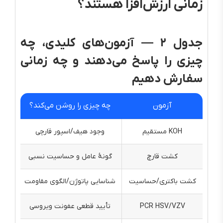
زمانی ارزش‌افزا هستند؟
جدول ۲ — آزمون‌های کلیدی، چه
چیزی را پاسخ می‌دهند و چه زمانی
سفارش دهیم
آزمون
چه چیزی را روشن می‌کند؟
KOH مستقیم
وجود هیف/اسپور قارچی
کشت قارچ
گونهٔ عامل و حساسیت نسبی
کشت باکتری/حساسیت
شناسایی پاتوژن/الگوی مقاومت
ایم
PCR HSV/VZV
تأیید قطعی عفونت ویروسی
ضایع