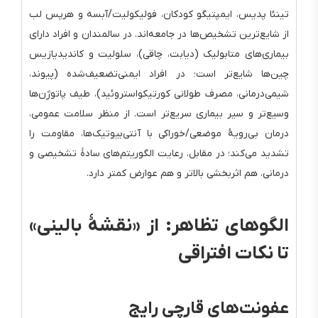
تینئا پدیس، ایمپتیگو کودکان، فولیکولیت/آبسه و هرپس لب
از شایع‌ترین تشخیص‌ها در جامعه‌اند. در سالمندان و افراد دارای
بیماری‌های متابولیک (دیابت، چاقی)، سلولیت و کاندیدیازیس
چین‌ها شایع‌تر است؛ در افراد ایمنی‌تضعیف‌شده (پیوند،
شیمی‌درمانی، مصرف طولانی کورتیکواستروئید)، طیف پاتوژن‌ها
وسیع‌تر و سیر بیماری سریع‌تر است. از منظر سلامت عمومی،
درمان بی‌رویهٔ موضعی/خوراکی با آنتی‌بیوتیک‌ها، مقاومت را
تشدید می‌کند؛ در مقابل، رعایت الگوریتم‌های سادهٔ تشخیصی و
درمانی، هم اثربخشی بالاتر و هم عوارض کمتر دارد.
الگوهای تظاهر: از «نقشهٔ بالینی»
تا نکات افتراقی
عفونت‌های قارچی رایج