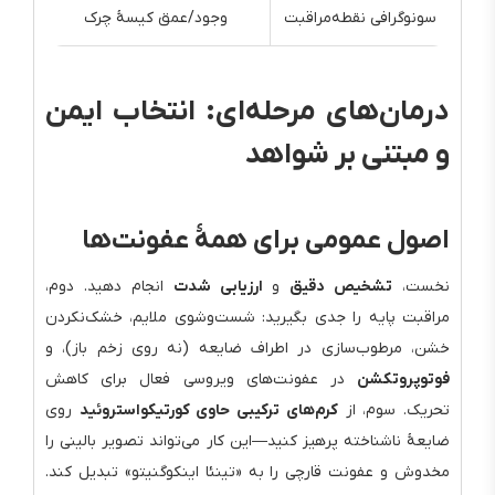
سونوگرافی نقطه‌مراقبت
وجود/عمق کیسهٔ چرک
درمان‌های مرحله‌ای: انتخاب ایمن
و مبتنی بر شواهد
اصول عمومی برای همهٔ عفونت‌ها
نخست،
تشخیص دقیق
و
ارزیابی شدت
انجام دهید. دوم،
مراقبت پایه را جدی بگیرید: شست‌وشوی ملایم، خشک‌نکردن
خشن، مرطوب‌سازی در اطراف ضایعه (نه روی زخم باز)، و
فوتوپروتکشن
در عفونت‌های ویروسی فعال برای کاهش
تحریک. سوم، از
کرم‌های ترکیبی حاوی کورتیکواستروئید
روی
ضایعهٔ ناشناخته پرهیز کنید—این کار می‌تواند تصویر بالینی را
مخدوش و عفونت قارچی را به «تینئا اینکوگنیتو» تبدیل کند.