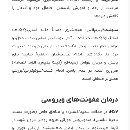
مراقبت از زخم و آموزش پانسمان، احتمال عود و انتقال را
کاهش می‌دهد.
سلولیت/اریزیپلاس:
هدف‌گیری عمدتاً علیه استرپتوکوک‌ها/
استافیلوکوک‌هاست؛ انتخاب آنتی‌بیوتیک بر اساس شدت، محل، و
عوامل خطر تعیین و طی ۴۸–۷۲ ساعت ارزیابی می‌شود. مدیریت
درد، بالا نگه‌داشتن اندام، علامت‌گذاری حاشیهٔ ضایعه برای
پایش و درمان عوامل زمینه‌ای (تینئا پدیس، اگزما، لنف‌ادم)
ضروری است. در عدم پاسخ، انجام کِشت/سونوگرافی/بررسی
عمیق‌تر منطقی است.
درمان عفونت‌های ویروسی
HSV:
در حملات شدید/گسترده یا مناطق خاص (صورت، دست،
ناحیهٔ تناسلی)، ضدویروس خوراکی هرچه زودتر شروع شود. در
اکزما هرپتیکوم یا بیمار ایمنی‌تضعیف‌شده، ارزیابی فوری و