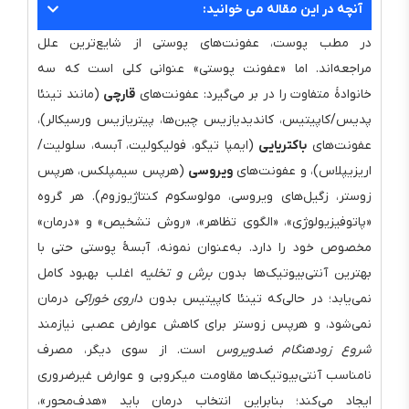
آنچه در این مقاله می خوانید:
در مطب پوست، عفونت‌های پوستی از شایع‌ترین علل
مراجعه‌اند. اما «عفونت پوستی» عنوانی کلی است که سه
خانوادهٔ متفاوت را در بر می‌گیرد: عفونت‌های
قارچی
(مانند تینئا
پدیس/کاپیتیس، کاندیدیازیس چین‌ها، پیتریازیس ورسیکالر)،
عفونت‌های
باکتریایی
(ایمپا تیگو، فولیکولیت، آبسه، سلولیت/
اریزیپلاس)، و عفونت‌های
ویروسی
(هرپس سیمپلکس، هرپس
زوستر، زگیل‌های ویروسی، مولوسکوم کنتاژیوزوم). هر گروه
«پاتوفیزیولوژی»، «الگوی تظاهر»، «روش تشخیص» و «درمان»
مخصوص خود را دارد. به‌عنوان نمونه، آبسهٔ پوستی حتی با
بهترین آنتی‌بیوتیک‌ها بدون
برش و تخلیه
اغلب بهبود کامل
نمی‌یابد؛ در حالی‌که تینئا کاپیتیس بدون
داروی خوراکی
درمان
نمی‌شود، و هرپس زوستر برای کاهش عوارض عصبی نیازمند
شروع زودهنگام ضدویروس
است. از سوی دیگر، مصرف
نامناسب آنتی‌بیوتیک‌ها مقاومت میکروبی و عوارض غیرضروری
ایجاد می‌کند؛ بنابراین انتخاب درمان باید «هدف‌محور»،