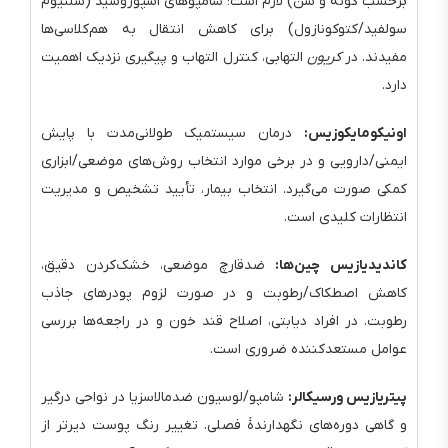
برحسب گونه و سن) لازم است؛ شامپوهای اسپوروسید (سلنیوم
سولفید/کتوکونازول) برای کاهش انتقال به هم‌کلاسی‌ها
مفیدند. در
کریون
التهابی، کنترل التهاب و پیگیری نزدیک اهمیت
دارد.
اونیکومایکوزیس:
درمان سیستمیک طولانی‌مدت با پایش
ایمنی/دارویی و در برخی موارد انتخاب روش‌های موضعی/ابزاری
کمکی صورت می‌گیرد. انتخاب بیمار، تأیید تشخیص و مدیریت
انتظارات کلیدی است.
کاندیدیازیس چین‌ها:
ضدقارچ موضعی، خشک‌کردن دقیق،
کاهش اصطکاک/رطوبت و در صورت لزوم پودرهای جاذب
رطوبت. در افراد دیابتی، اصلاح قند خون و در راجعه‌ها بررسی
عوامل مستعدکننده ضروری است.
پیتریازیس ورسیکالر:
شامپو/لوسیون ضدمالاسزیا در نواحی درگیر
و گاهی دوره‌های نگهدارندهٔ فصلی. تغییر رنگ پوست دیرتر از