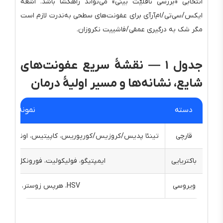
انتخابی «بررسی ناقلیّت بینی» می‌تواند راهگشا باشد. اشعهٔ
ایکس/سی‌تی/ام‌آرآی برای عفونت‌های سطحی به‌ندرت لازم است
مگر شک به درگیری عمقی/فاشییت نکروزان.
جدول ۱ — نقشهٔ سریع عفونت‌های
شایع، نشانه‌ها و مسیر اولیهٔ درمان
دسته
نمونه‌ها
قارچی
تینئا پدیس/کروزیس/کورپوریس، کاپیتیس، اونیکومایکو
باکتریایی
ایمپتیگو، فولیکولیت، فورونکل/آبسه
ویروسی
HSV، هرپس زوستر، مولوسکوم، زگیل‌ها