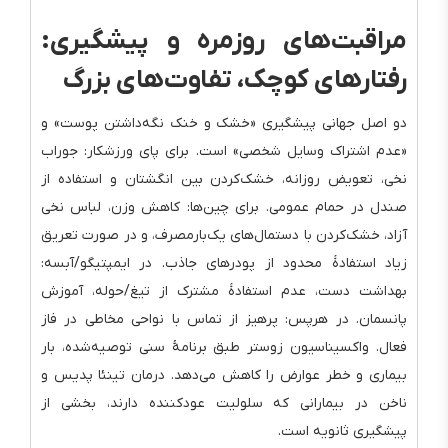
مراقبت‌های روزمره و پیشگیری:
رفتارهای کوچک، تفاوت‌های بزرگ
دو اصل جهانی پیشگیری «خشک و خنک نگه‌داشتن پوست» و
«عدم اشتراک وسایل شخصی» است. برای پای ورزشکار: جوراب
نخی، تعویض روزانه، خشک‌کردن بین انگشتان و استفاده از
صندل در حمام عمومی. برای چین‌ها: کاهش وزن، لباس نخی
آزاد، خشک‌کردن با دستمال‌های یک‌بارمصرف، و در صورت تعریق
زیاد استفادهٔ محدود از پودرهای جاذب. در ایمپتیگو/آبسه:
بهداشت دست، عدم استفادهٔ مشترک از تیغ/حوله، آموزش
پانسمان. در هرپس: پرهیز از تماس با نواحی مخاطی در فاز
فعال. واکسیناسیون زوستر طبق برنامهٔ سنی توصیه‌شده، بار
بیماری و خطر عوارض را کاهش می‌دهد. درمان تینئا پدیس و
ناخن در بیمارانی که سلولیت عودکننده دارند، بخشی از
پیشگیری ثانویه است.