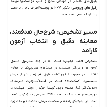
پاپول‌های ناف‌دار؛ در کودکان شایع و اغلب خودمحدودشونده.
زگیل‌های ویروسی
: تکثیر HPV در پوست/اطراف ناخن، با سفتی
و خطوط پوستی قطع‌شده.
مسیر تشخیص: شرح‌حال هدفمند،
معاینه دقیق و انتخاب آزمون
کارآمد
تشخیص اغلب «بالینی» است، اما در چند سناریوی کلیدی،
آزمون‌ها ارزش‌افزا هستند: در تینئا‌های غیرتیپیک یا مقاوم،
KOH
و در صورت امکان
کشت قارچ
به‌ویژه پیش از درمان
سیستمیک کمک‌کننده است؛ در آبسه/سلولیت غیرشفاف،
«سونوگرافی کنار تخت» وجود کیسهٔ چرک را روشن می‌کند؛ در
هرپس‌های غیرتیپیک یا شدید،
PCR ویروسی
دقیق‌ترین تست
است؛ در ایمپتیگو راجعه یا شکست درمان، «کشت» و به‌صورت