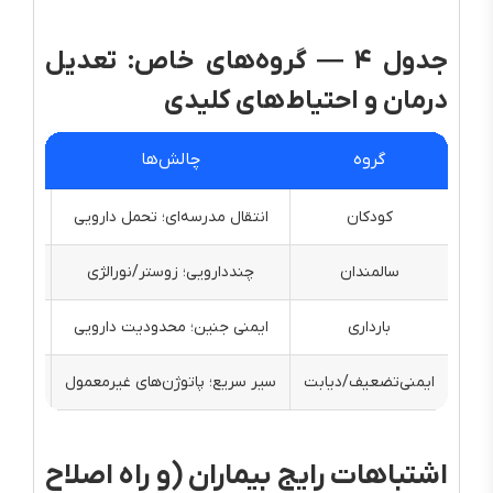
جدول ۴ — گروه‌های خاص: تعدیل
درمان و احتیاط‌های کلیدی
گروه
چالش‌ها
کودکان
انتقال مدرسه‌ای؛ تحمل دارویی
موضع
سالمندان
چنددارویی؛ زوستر/نورالژی
شروع
بارداری
ایمنی جنین؛ محدودیت دارویی
موضعی
ایمنی‌تضعیف/دیابت
سیر سریع؛ پاتوژن‌های غیرمعمول
Threshold پایین برای کِش
اشتباهات رایج بیماران (و راه اصلاح