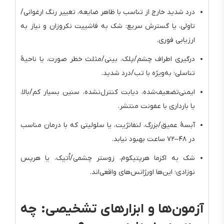
درد شدید خارج از تناسب با ظاهر ضایعه، تغییر رنگ ارغوانی/
تاولی، یا گسترش سریع: شک به فاشییت نکروزان و نیاز به
ارزیابی فوری.
درگیری اطراف چشم/پلک، بینی/مثلث خطر صورت، یا ناحیهٔ
تناسلی؛ به‌ویژه با تب/درد شدید.
ایمنی‌تضعیف‌شده، دیابت کنترل‌نشده، سنین بسیار کم/بالا،
یا بارداری با عفونت منتشر.
آبسهٔ عمیق/بزرگ، لنفانژیت، یا سلولیتی که با درمان مناسب
در ۴۸–۷۲ ساعت بهبود نیابد.
شک به اکزما هرپتیکوم، زوستر چشمی/اُتیک، یا هرپس
نوزادی؛ این‌ها اورژانس‌های واقعی‌اند.
آزمون‌ها و ابزارهای تشخیصی: چه