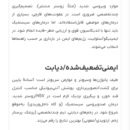
موارد ویروسی شدید (مثلاً زوستر منتشر)، تصمیم‌گیری
چندتخصصی ضروری است. در عفونت‌های قارچی، بسیاری از
درمان‌های موضعی قابل‌استفاده‌اند، اما درمان‌های سیستمیک
باید تنها با اندیکاسیون قوی و ارزیابی خطر–فایده انجام شود. در
ایمپتیگو/سلولیت، رژیم‌های ایمن در بارداری بر حسب راهنماها
انتخاب می‌شوند.
ایمنی‌تضعیف‌شده/دیابت
طیف پاتوژن‌ها وسیع‌تر و عوارض سریع‌تر است؛ آستانهٔ پایین
برای کِشت/تصویربرداری، پوشش آنتی‌بیوتیکی مناسب، کنترل
قند خون، و پیگیری نزدیک لازم است. در HSV/زوستر شدید،
درمان ضدویروسی سیستمیک (و گاه داخل‌وریدی) به‌موقع
شروع شود. در زخم‌های دیابتی، تیم چندتخصصی (پزشک، پرستار
زخم، ارتوپدی/عفونی) بهترین نتایج را رقم می‌زند.