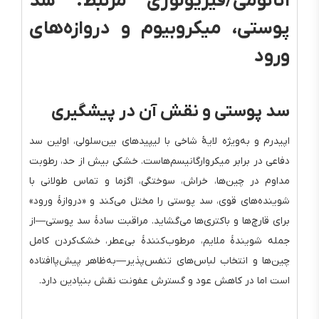
آناتومی/فیزیولوژی مرتبط: سد
پوستی، میکروبیوم و دروازه‌های
ورود
سد پوستی و نقش آن در پیشگیری
اپیدرم و به‌ویژه لایهٔ شاخی با لیپیدهای بین‌سلولی، اولین سد
دفاعی در برابر میکروارگانیسم‌هاست. خشکی بیش از حد، رطوبت
مداوم در چین‌ها، خراش، سوختگی، اگزما و تماس طولانی با
شوینده‌های قوی، سد پوستی را مختل می‌کند و «دروازهٔ ورود»
برای قارچ‌ها و باکتری‌ها می‌گشاید. مراقبت سادهٔ سد پوستی—از
جمله شویندهٔ ملایم، مرطوب‌کنندهٔ بی‌عطر، خشک‌کردن کامل
چین‌ها و انتخاب لباس‌های تنفس‌پذیر—به‌ظاهر پیش‌پاافتاده
است اما در کاهش عود و گسترش عفونت نقش بنیادین دارد.