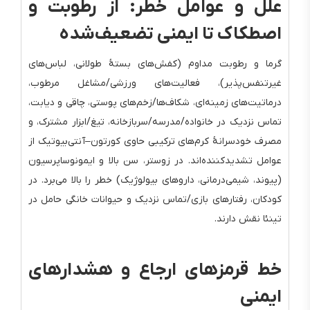
علل و عوامل خطر: از رطوبت و
اصطکاک تا ایمنی تضعیف‌شده
گرما و رطوبت مداوم (کفش‌های بستهٔ طولانی، لباس‌های
غیرتنفس‌پذیر)، فعالیت‌های ورزشی/مشاغل مرطوب،
درماتیت‌های زمینه‌ای، شکاف‌ها/زخم‌های پوستی، چاقی و دیابت،
تماس نزدیک در خانواده/مدرسه/سربازخانه، تیغ/ابزار مشترک، و
مصرف خودسرانهٔ کرم‌های ترکیبی حاوی کورتون–آنتی‌بیوتیک از
عوامل تشدید‌کننده‌اند. در زوستر، سن بالا و ایمونوساپرسیون
(پیوند، شیمی‌درمانی، داروهای بیولوژیک) خطر را بالا می‌برد. در
کودکان، رفتارهای بازی/تماس نزدیک و حیوانات خانگی حامل در
تینئا نقش دارند.
خط قرمزهای ارجاع و هشدارهای
ایمنی