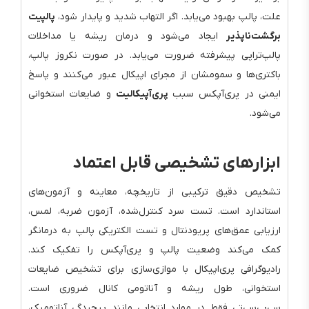
علت، پالپ بهبود می‌یابد. اگر التهاب شدید و پایدار شود،
پالپیت
برگشت‌ناپذیر
ایجاد می‌شود و درمان ریشه یا مداخلات
پالپ‌تراپی پیشرفته ضرورت می‌یابد. در صورت نکروز پالپ،
باکتری‌ها و سمومشان از مجرای اپیکال عبور می‌کنند و پاسخ
ایمنی در پری‌آپکس سبب
پری‌آپیکالیت
و ضایعات استخوانی
می‌شود.
ابزارهای تشخیصی قابل اعتماد
تشخیص دقیق ترکیبی از تاریخچه، معاینه و آزمون‌های
استاندارد است. تست سرد کنترل‌شده، آزمون ضربه، لمس،
ارزیابی عمق‌های پریودنتال و تست الکتریکی پالپ به درمانگر
کمک می‌کند وضعیت پالپ و پری‌آپکس را تفکیک کند.
رادیوگرافی پری‌اپیکال با موازی‌سازی برای تشخیص ضایعات
استخوانی، طول ریشه و آناتومی کانال ضروری است.
سی‌بی‌سی‌تی فقط در موارد انتخابی مانند پیچیدگی آناتومیک،