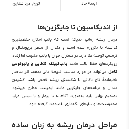
آبسهٔ حاد
تورم، درد فشاری، تب م
از اندیکاسیون تا جایگزین‌ها
درمان ریشه زمانی اندیکه است که پالپ امکان حفظ‌پذیری
نداشته یا نکروزه شده است و دندان از منظر پریودنتال و
ترمیمی توجیه بقا دارد. در بیماران جوان با پالپ ملتهب اما زنده،
رویکردهای حفظ پالپ مانند
پالپ‌کپینگ انتخابی یا پالپوتومی
کامل
می‌تواند در موارد مناسب نتیجهٔ عالی بدهد. اگر ساختار
باقیماندهٔ تاج ناکافی یا شکستگی ریشه قطعی باشد، کشیدن
دندان و برنامه‌های جایگزین مانند ایمپلنت مطرح می‌شود.
تصمیم نهایی باید به‌صورت آگاهانه با بیمار و با تبیین مزایا،
محدودیت‌ها و نیازهای نگه‌داری بلندمدت گرفته شود.
مراحل درمان ریشه به زبان ساده