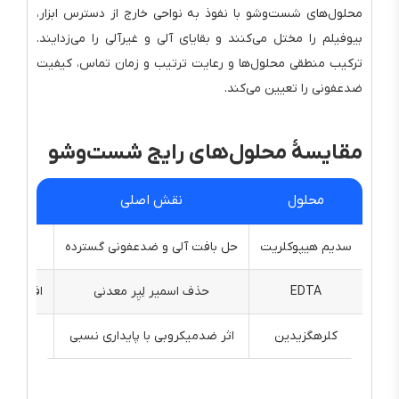
محلول‌های شست‌وشو با نفوذ به نواحی خارج از دسترس ابزار،
بیوفیلم را مختل می‌کنند و بقایای آلی و غیرآلی را می‌زدایند.
ترکیب منطقی محلول‌ها و رعایت ترتیب و زمان تماس، کیفیت
ضدعفونی را تعیین می‌کند.
مقایسهٔ محلول‌های رایج شست‌وشو
محلول
نقش اصلی
سدیم هیپوکلریت
حل بافت آلی و ضدعفونی گسترده
قدرت ب
EDTA
حذف اسمیر لِیِر معدنی
افزایش ن
کلرهگزیدین
اثر ضدمیکروبی با پایداری نسبی
مفید در