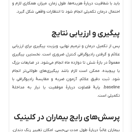
باید با شفافیت دربارهٔ هزینه‌ها، طول زمان، میزان همکاری لازم و
احتمال درمان تکمیلی انجام شود تا انتظارات واقعی شکل گیرد.
پیگیری و ارزیابی نتایج
پس از تکمیل درمان و ترمیم نهایی، ویزیت پیگیری برای ارزیابی
علائم و گرفتن رادیوگرافی کنترل ضروری است. نخستین پیگیری
معمولاً در بازهٔ شش تا دوازده ماه انجام می‌شود. در ضایعات بزرگ
یا پیچیده، ممکن است لازم باشد پیگیری‌های طولانی‌تر انجام
شود. ثبت دقیق علائم، آزمون ضربه و مقایسهٔ رادیوگرافی با
baseline، پایهٔ قضاوت دربارهٔ موفقیت یا نیاز به مداخلهٔ
تکمیلی است.
پرسش‌های رایج بیماران در کلینیک
بیماران غالباً دربارهٔ طول مدت بی‌حسی، امکان تغییر رنگ دندان،