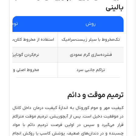
بالینی
روش
توصیف
تک‌مخروط با سیلر زیست‌سرامیک
استفاده از مخروط کلان‌سایز همخ
فشرده‌سازی گرم عمودی
نرم‌کردن گوتاپرکا و تر
تراکم جانبی سرد
مخروط اصلی و افزوده‌
ترمیم موقت و دائم
کیفیت مهر و موم کورونال به اندازهٔ کیفیت درمان داخل کانال
در موفقیت دخیل است. پس از آبچوریشن، ترمیم موقت متراکم
قرار می‌گیرد و سپس در اولین فرصت ترمیم دائم با مواد
چسبنده و در دندان‌های ضعیف، پوشش کاسپ یا روکش انجام