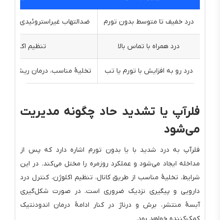
درد خفیف تا متوسط بدون تورم
ضدالتهاب غیراستروئیدی طبق نس
درد همراه با تماس بالا
تنظیم اکلوزال و 
درد رو به افزایش با تورم یا تب
تخلیهٔ مناسب، درمان ریشه یا ادام
فلرآپ یا تشدید حاد چگونه مدیریت
می‌شود
فلرآپ به درد شدید با یا بدون تورم اشاره دارد که پس از
مداخله ایجاد می‌شود و عملکرد روزمره را مختل می‌کند. در این
شرایط، تخلیهٔ مناسب از طریق کانال، تنظیم اکلوژن، کنترل درد
دارویی و پیگیری نزدیک ضروری است. در صورت شکل‌گیری
آبسهٔ منتشر، برش و درناژ در کنار ادامهٔ درمان اندودنتیک
کمک‌کننده خواهد بود.