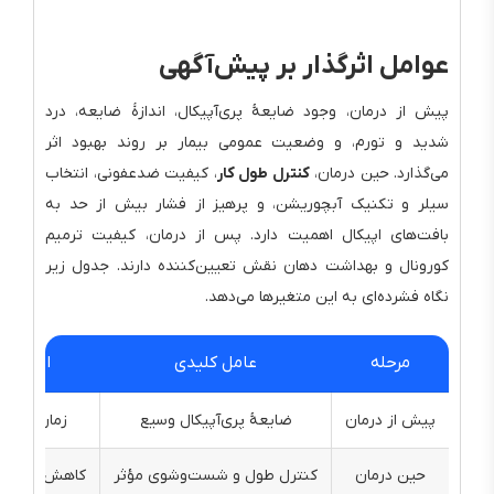
عوامل اثرگذار بر پیش‌آگهی
پیش از درمان، وجود ضایعهٔ پری‌آپیکال، اندازهٔ ضایعه، درد
شدید و تورم، و وضعیت عمومی بیمار بر روند بهبود اثر
می‌گذارد. حین درمان،
کنترل طول کار
، کیفیت ضدعفونی، انتخاب
سیلر و تکنیک آبچوریشن، و پرهیز از فشار بیش از حد به
بافت‌های اپیکال اهمیت دارد. پس از درمان، کیفیت ترمیم
کورونال و بهداشت دهان نقش تعیین‌کننده دارند. جدول زیر
نگاه فشرده‌ای به این متغیرها می‌دهد.
مرحله
عامل کلیدی
اثر بر 
پیش از درمان
ضایعهٔ پری‌آپیکال وسیع
زمان بهبود 
حین درمان
کنترل طول و شست‌وشوی مؤثر
کاهش باقی‌مان