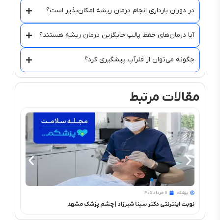
در دوران بارداری انجام درمان ریشه امکان‌پذیر است؟
آیا درمان‌های حفظ پالپ جایگزین درمان ریشه هستند؟
چگونه می‌توان از فلرآپ پیشگیری کرد؟
مقالات مرتبط
پزشکم
۱۱ خرداد ۱۴۰۵
پزشک
نوبت اینترنتی دکتر سینا شیرزاد | چشم‌ پزشک مشهد
PRK و فمتولیزیک