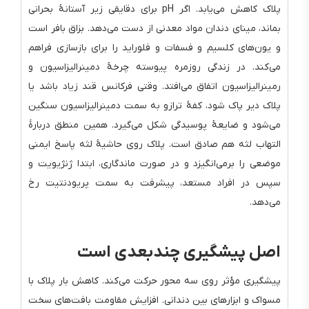
پلاک کاهش می‌یابد. اگر pH برای دقایقی زیر آستانهٔ بحرانی
بماند، مینای دندان مواد معدنی از دست می‌دهد. بزاق بافر است
و یون‌های کلسیم و فسفات و فلوراید را برای بازسازی فراهم
می‌کند. در زندگی روزمره پیوسته چرخهٔ دمینرالیزاسیون و
رمینرالیزاسیون اتفاق می‌افتد. وقتی فرکانس قند زیاد باشد یا
پلاک دیر پاک شود، کفهٔ ترازو به سمت دمینرالیزاسیون سنگین
می‌شود و ضایعهٔ پوسیدگی شکل می‌گیرد. همین منطق دربارهٔ
التهاب لثه هم صادق است. پلاک روی حاشیهٔ لثه پاسخ ایمنی
موضعی را برمی‌انگیزد و در صورت ماندگاری، ابتدا ژنژیویت و
سپس در افراد مستعد، پیشرفت به سمت پریودنتیت رخ
می‌دهد.
اصل پیشگیری چندبعدی است
پیشگیری مؤثر روی سه محور حرکت می‌کند. کاهش بار پلاک با
مسواک و ابزارهای بین دندانی. افزایش مقاومت بافت‌های سخت