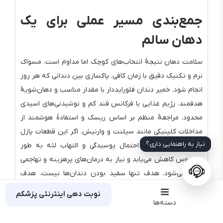
جمع‌بندی مسیر عملی برای یک
دهان سالم
سلامت دهان نتیجهٔ انتخاب‌های کوچک اما مداوم است. مسواک
نرم و تکنیک دقیق با زمان کافی. پاکسازی بین دندانی که هر روز
انجام شود. خمیر دندان فلورایددار با مقدار مناسب و دهان‌شویهٔ
هدفمند. رژیم غذایی با فرکانس قند کم و نوشیدنی‌های اسیدی
محدود. مراجعهٔ منظم بر اساس ریسک و استفادهٔ هوشمند از
مداخلات کلینیکی مانند سیلنت و وارنیش. اگر این قطعات پازل
نیاز به راهنمایی داری؟
کنار هم قرار گیرند، احتمال پوسیدگی و التهاب لثه به طور
محسوس کاهش می‌یابد و نیاز به درمان‌های پرهزینه و تهاجمی
کمتر می‌شود. هدف تنها سفید بودن دندان‌ها نیست. هدف
آرامش هنگام جویدن، نفس با بوی مطبوع، اعتماد به نفس
نوبت دهی اینترنتی پزشکم
لبخند و سلامت کلی است که با دهانی سالم آغاز می‌شود.
دسته‌ها