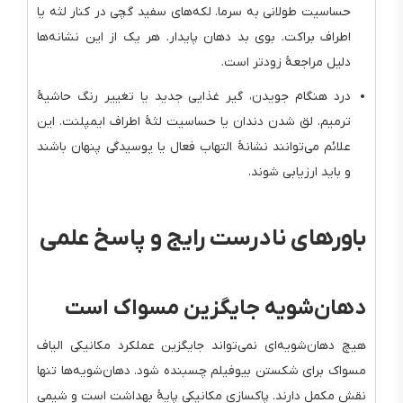
حساسیت طولانی به سرما. لکه‌های سفید گچی در کنار لثه یا
اطراف براکت. بوی بد دهان پایدار. هر یک از این نشانه‌ها
دلیل مراجعهٔ زودتر است.
درد هنگام جویدن، گیر غذایی جدید یا تغییر رنگ حاشیهٔ
ترمیم. لق شدن دندان یا حساسیت لثهٔ اطراف ایمپلنت. این
علائم می‌توانند نشانهٔ التهاب فعال یا پوسیدگی پنهان باشند
و باید ارزیابی شوند.
باورهای نادرست رایج و پاسخ علمی
دهان‌شویه جایگزین مسواک است
هیچ دهان‌شویه‌ای نمی‌تواند جایگزین عملکرد مکانیکی الیاف
مسواک برای شکستن بیوفیلم چسبنده شود. دهان‌شویه‌ها تنها
نقش مکمل دارند. پاکسازی مکانیکی پایهٔ بهداشت است و شیمی