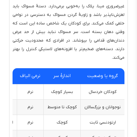
غیرضروری مینا، پلاک را به‌خوبی برمی‌دارد. دستهٔ مسواک باید
لغزش‌ناپذیر باشد و زاویهٔ گردن مسواک به دسترسی در نواحی
خلفی کمک می‌کند. برای کودکان یک شاخص ساده این است که
وقتی دهان بسته است، سر مسواک نباید بیش از حد عرض
دندان‌های قدامی را بپوشاند. در افرادی که محدودیت حرکتی
دارند، دسته‌های ضخیم‌تر یا افزونه‌های لاستیکی کنترل را بهتر
می‌کند.
گروه یا وضعیت
اندازهٔ سر
نرمی الیاف
و
کودکان خردسال
بسیار کوچک
نرم
گر
نوجوانان و بزرگسالان
کوچک تا متوسط
نرم
د
ارتودنسی ثابت
کوچک
نرم
الیاف V شکل یا برس تک‌قلوه