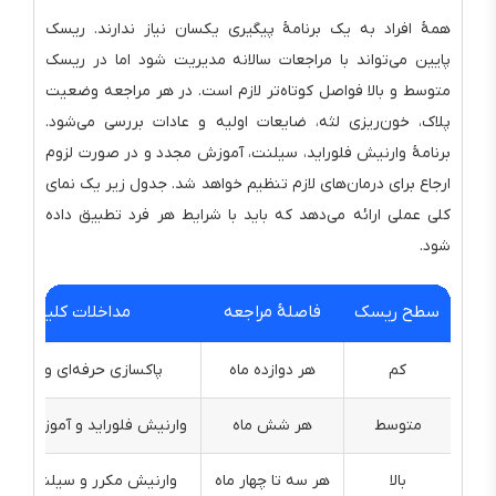
همهٔ افراد به یک برنامهٔ پیگیری یکسان نیاز ندارند. ریسک
پایین می‌تواند با مراجعات سالانه مدیریت شود اما در ریسک
متوسط و بالا فواصل کوتاه‌تر لازم است. در هر مراجعه وضعیت
پلاک، خون‌ریزی لثه، ضایعات اولیه و عادات بررسی می‌شود.
برنامهٔ وارنیش فلوراید، سیلنت، آموزش مجدد و در صورت لزوم
ارجاع برای درمان‌های لازم تنظیم خواهد شد. جدول زیر یک نمای
کلی عملی ارائه می‌دهد که باید با شرایط هر فرد تطبیق داده
شود.
سطح ریسک
فاصلهٔ مراجعه
مداخلات کلیدی
کم
هر دوازده ماه
پاکسازی حرفه‌ای و آموزش
متوسط
هر شش ماه
وارنیش فلوراید و آموزش هد
بالا
هر سه تا چهار ماه
وارنیش مکرر و سیلنت انتخا