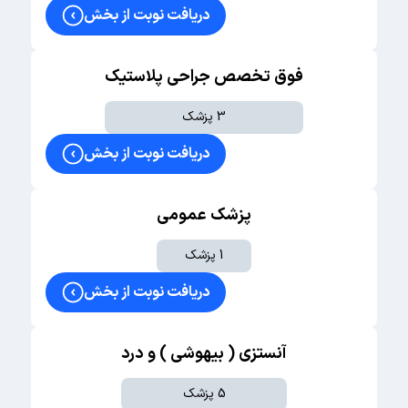
دریافت نوبت از بخش
دپورترن
فیکساسیون شکستگی‌ها
فوق تخصص جراحی پلاستیک
پا و مچ پا
3 پزشک
درمان هالوکس والگوس
دریافت نوبت از بخش
ترمیم تاندون آشیل
آرتروسکوپی مچ
پزشک عمومی
ستون فقرات
1 پزشک
میکرودیسککتومی
دریافت نوبت از بخش
فیوژن ستون فقرات
آنستزی ( بیهوشی ) و درد
دکمپرشن
RFA فاست
5 پزشک