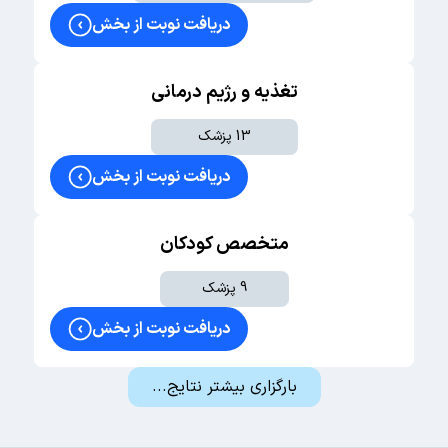
دریافت نوبت از بخش
تروما
فیکساسیون شکستگی‌ها
تغذیه و رژیم درمانی
ارتوپدی کودکان
13 پزشک
آرنج
دریافت نوبت از بخش
ART و ناباروری
IVF
متخصص کودکان
ICSI
9 پزشک
IUI
دریافت نوبت از بخش
جراحی‌های زنان
هیستروسکوپی
بارگزاری بیشتر نتایج...
کیست