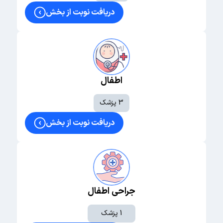
مجاری اشکی
دریافت نوبت از بخش
جراحی DCR (داکریوسیستورینوستومی)
پروب مجرای اشکی
چشم کودکان و استرابیسم
اطفال
جراحی انحراف چشم
3 پزشک
درمان تنبلی چشم (آمبلیوپی)
دریافت نوبت از بخش
اوکلوژن تراپی
زانو
تعویض مفصل زانو (TKA)
آرتروسکوپی زانو (مینیسک/ACL)
جراحی اطفال
اصلاح انحراف زانو (استئوتومی)
1 پزشک