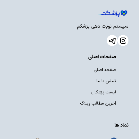
هیسترکتومی
لاپاروسکوپی اندومتریوز
سیستم نوبت دهی پزشکم
کف لگن
TVT/TOT
زیبایی زنان
صفحات اصلی
لابیاپلاستی
صفحه اصلی
واژینوپلاستی
تماس با ما
مامایی و زایمان
لیست پزشکان
آخرین مطالب وبلاگ
زایمان طبیعی
سزارین
نماد ها
زنان و زایمان