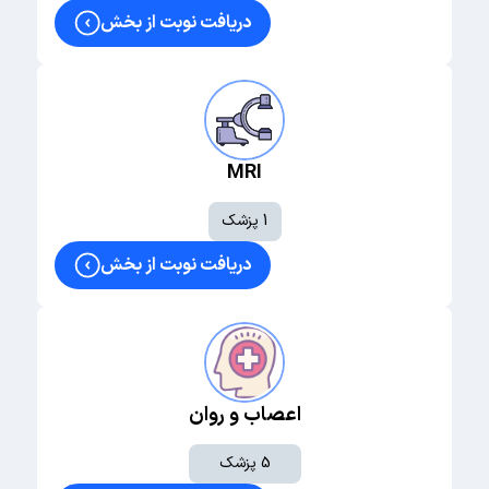
لگن
دریافت نوبت از بخش
تعویض مفصل لگن (THA)
استئوتومی لگن
بازسازی
MRI
شانه و کتف
آرتروسکوپی شانه
1 پزشک
ترمیم روتاتورکاف
دریافت نوبت از بخش
درمان بی‌ثباتی (Bankart/SLAP)
آرنج تنیس‌بازان
دست و مچ
اعصاب و روان
درمان تونل کارپ
5 پزشک
درمان انگشت ماشه‌ای