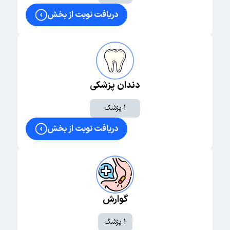
ایریدوتومی محیطی
دریافت نوبت از بخش
شبکیه و ویتره
ویترکتومی
لیزر شبکیه (PRP)
دندان پزشکی
تزریق داخل ویتره (Anti-VEGF)
1 پزشک
اکولوپلاستیک و پلک
دریافت نوبت از بخش
بلفاروپلاستی
درمان افتادگی پلک (پتوز)
اکتروپیون/آنتروپیون
لیفت ابرو
گوارش
برداشتن ضایعات پلکی
1 پزشک